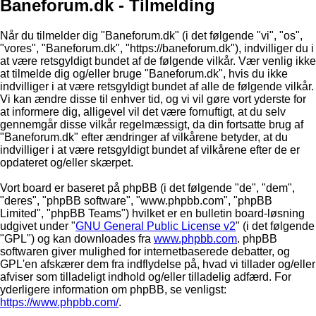
Baneforum.dk - Tilmelding
Når du tilmelder dig "Baneforum.dk" (i det følgende "vi", "os",
"vores", "Baneforum.dk", "https://baneforum.dk"), indvilliger du i
at være retsgyldigt bundet af de følgende vilkår. Vær venlig ikke
at tilmelde dig og/eller bruge "Baneforum.dk", hvis du ikke
indvilliger i at være retsgyldigt bundet af alle de følgende vilkår.
Vi kan ændre disse til enhver tid, og vi vil gøre vort yderste for
at informere dig, alligevel vil det være fornuftigt, at du selv
gennemgår disse vilkår regelmæssigt, da din fortsatte brug af
"Baneforum.dk" efter ændringer af vilkårene betyder, at du
indvilliger i at være retsgyldigt bundet af vilkårene efter de er
opdateret og/eller skærpet.
Vort board er baseret på phpBB (i det følgende "de", "dem",
"deres", "phpBB software", "www.phpbb.com", "phpBB
Limited", "phpBB Teams") hvilket er en bulletin board-løsning
udgivet under "
GNU General Public License v2
" (i det følgende
"GPL") og kan downloades fra
www.phpbb.com
. phpBB
softwaren giver mulighed for internetbaserede debatter, og
GPL'en afskærer dem fra indflydelse på, hvad vi tillader og/eller
afviser som tilladeligt indhold og/eller tilladelig adfærd. For
yderligere information om phpBB, se venligst:
https://www.phpbb.com/
.