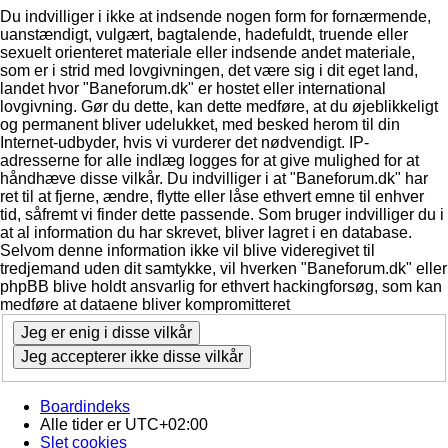
Du indvilliger i ikke at indsende nogen form for fornærmende,
uanstændigt, vulgært, bagtalende, hadefuldt, truende eller
sexuelt orienteret materiale eller indsende andet materiale,
som er i strid med lovgivningen, det være sig i dit eget land,
landet hvor "Baneforum.dk" er hostet eller international
lovgivning. Gør du dette, kan dette medføre, at du øjeblikkeligt
og permanent bliver udelukket, med besked herom til din
Internet-udbyder, hvis vi vurderer det nødvendigt. IP-
adresserne for alle indlæg logges for at give mulighed for at
håndhæve disse vilkår. Du indvilliger i at "Baneforum.dk" har
ret til at fjerne, ændre, flytte eller låse ethvert emne til enhver
tid, såfremt vi finder dette passende. Som bruger indvilliger du i
at al information du har skrevet, bliver lagret i en database.
Selvom denne information ikke vil blive videregivet til
tredjemand uden dit samtykke, vil hverken "Baneforum.dk" eller
phpBB blive holdt ansvarlig for ethvert hackingforsøg, som kan
medføre at dataene bliver kompromitteret
Boardindeks
Alle tider er
UTC+02:00
Slet cookies