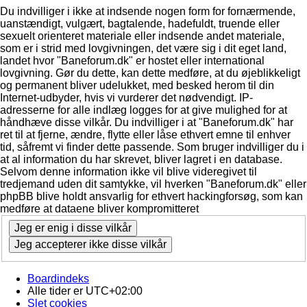
Du indvilliger i ikke at indsende nogen form for fornærmende,
uanstændigt, vulgært, bagtalende, hadefuldt, truende eller
sexuelt orienteret materiale eller indsende andet materiale,
som er i strid med lovgivningen, det være sig i dit eget land,
landet hvor "Baneforum.dk" er hostet eller international
lovgivning. Gør du dette, kan dette medføre, at du øjeblikkeligt
og permanent bliver udelukket, med besked herom til din
Internet-udbyder, hvis vi vurderer det nødvendigt. IP-
adresserne for alle indlæg logges for at give mulighed for at
håndhæve disse vilkår. Du indvilliger i at "Baneforum.dk" har
ret til at fjerne, ændre, flytte eller låse ethvert emne til enhver
tid, såfremt vi finder dette passende. Som bruger indvilliger du i
at al information du har skrevet, bliver lagret i en database.
Selvom denne information ikke vil blive videregivet til
tredjemand uden dit samtykke, vil hverken "Baneforum.dk" eller
phpBB blive holdt ansvarlig for ethvert hackingforsøg, som kan
medføre at dataene bliver kompromitteret
Boardindeks
Alle tider er
UTC+02:00
Slet cookies