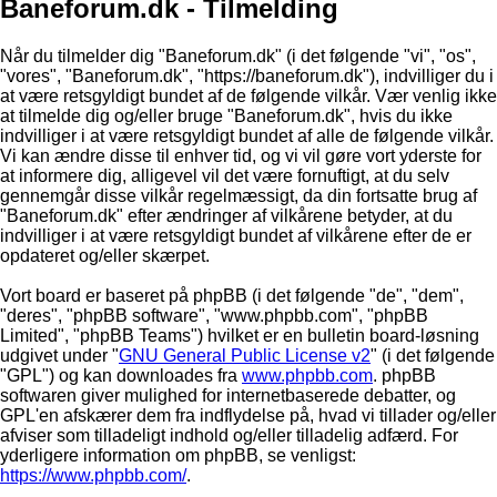
Baneforum.dk - Tilmelding
Når du tilmelder dig "Baneforum.dk" (i det følgende "vi", "os",
"vores", "Baneforum.dk", "https://baneforum.dk"), indvilliger du i
at være retsgyldigt bundet af de følgende vilkår. Vær venlig ikke
at tilmelde dig og/eller bruge "Baneforum.dk", hvis du ikke
indvilliger i at være retsgyldigt bundet af alle de følgende vilkår.
Vi kan ændre disse til enhver tid, og vi vil gøre vort yderste for
at informere dig, alligevel vil det være fornuftigt, at du selv
gennemgår disse vilkår regelmæssigt, da din fortsatte brug af
"Baneforum.dk" efter ændringer af vilkårene betyder, at du
indvilliger i at være retsgyldigt bundet af vilkårene efter de er
opdateret og/eller skærpet.
Vort board er baseret på phpBB (i det følgende "de", "dem",
"deres", "phpBB software", "www.phpbb.com", "phpBB
Limited", "phpBB Teams") hvilket er en bulletin board-løsning
udgivet under "
GNU General Public License v2
" (i det følgende
"GPL") og kan downloades fra
www.phpbb.com
. phpBB
softwaren giver mulighed for internetbaserede debatter, og
GPL'en afskærer dem fra indflydelse på, hvad vi tillader og/eller
afviser som tilladeligt indhold og/eller tilladelig adfærd. For
yderligere information om phpBB, se venligst:
https://www.phpbb.com/
.