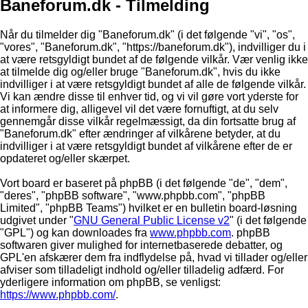
Baneforum.dk - Tilmelding
Når du tilmelder dig "Baneforum.dk" (i det følgende "vi", "os",
"vores", "Baneforum.dk", "https://baneforum.dk"), indvilliger du i
at være retsgyldigt bundet af de følgende vilkår. Vær venlig ikke
at tilmelde dig og/eller bruge "Baneforum.dk", hvis du ikke
indvilliger i at være retsgyldigt bundet af alle de følgende vilkår.
Vi kan ændre disse til enhver tid, og vi vil gøre vort yderste for
at informere dig, alligevel vil det være fornuftigt, at du selv
gennemgår disse vilkår regelmæssigt, da din fortsatte brug af
"Baneforum.dk" efter ændringer af vilkårene betyder, at du
indvilliger i at være retsgyldigt bundet af vilkårene efter de er
opdateret og/eller skærpet.
Vort board er baseret på phpBB (i det følgende "de", "dem",
"deres", "phpBB software", "www.phpbb.com", "phpBB
Limited", "phpBB Teams") hvilket er en bulletin board-løsning
udgivet under "
GNU General Public License v2
" (i det følgende
"GPL") og kan downloades fra
www.phpbb.com
. phpBB
softwaren giver mulighed for internetbaserede debatter, og
GPL'en afskærer dem fra indflydelse på, hvad vi tillader og/eller
afviser som tilladeligt indhold og/eller tilladelig adfærd. For
yderligere information om phpBB, se venligst:
https://www.phpbb.com/
.