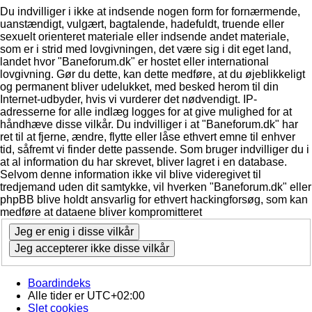
Du indvilliger i ikke at indsende nogen form for fornærmende,
uanstændigt, vulgært, bagtalende, hadefuldt, truende eller
sexuelt orienteret materiale eller indsende andet materiale,
som er i strid med lovgivningen, det være sig i dit eget land,
landet hvor "Baneforum.dk" er hostet eller international
lovgivning. Gør du dette, kan dette medføre, at du øjeblikkeligt
og permanent bliver udelukket, med besked herom til din
Internet-udbyder, hvis vi vurderer det nødvendigt. IP-
adresserne for alle indlæg logges for at give mulighed for at
håndhæve disse vilkår. Du indvilliger i at "Baneforum.dk" har
ret til at fjerne, ændre, flytte eller låse ethvert emne til enhver
tid, såfremt vi finder dette passende. Som bruger indvilliger du i
at al information du har skrevet, bliver lagret i en database.
Selvom denne information ikke vil blive videregivet til
tredjemand uden dit samtykke, vil hverken "Baneforum.dk" eller
phpBB blive holdt ansvarlig for ethvert hackingforsøg, som kan
medføre at dataene bliver kompromitteret
Boardindeks
Alle tider er
UTC+02:00
Slet cookies