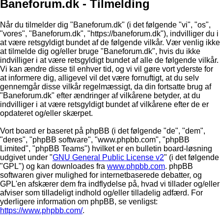
Baneforum.dk - Tilmelding
Når du tilmelder dig "Baneforum.dk" (i det følgende "vi", "os",
"vores", "Baneforum.dk", "https://baneforum.dk"), indvilliger du i
at være retsgyldigt bundet af de følgende vilkår. Vær venlig ikke
at tilmelde dig og/eller bruge "Baneforum.dk", hvis du ikke
indvilliger i at være retsgyldigt bundet af alle de følgende vilkår.
Vi kan ændre disse til enhver tid, og vi vil gøre vort yderste for
at informere dig, alligevel vil det være fornuftigt, at du selv
gennemgår disse vilkår regelmæssigt, da din fortsatte brug af
"Baneforum.dk" efter ændringer af vilkårene betyder, at du
indvilliger i at være retsgyldigt bundet af vilkårene efter de er
opdateret og/eller skærpet.
Vort board er baseret på phpBB (i det følgende "de", "dem",
"deres", "phpBB software", "www.phpbb.com", "phpBB
Limited", "phpBB Teams") hvilket er en bulletin board-løsning
udgivet under "
GNU General Public License v2
" (i det følgende
"GPL") og kan downloades fra
www.phpbb.com
. phpBB
softwaren giver mulighed for internetbaserede debatter, og
GPL'en afskærer dem fra indflydelse på, hvad vi tillader og/eller
afviser som tilladeligt indhold og/eller tilladelig adfærd. For
yderligere information om phpBB, se venligst:
https://www.phpbb.com/
.