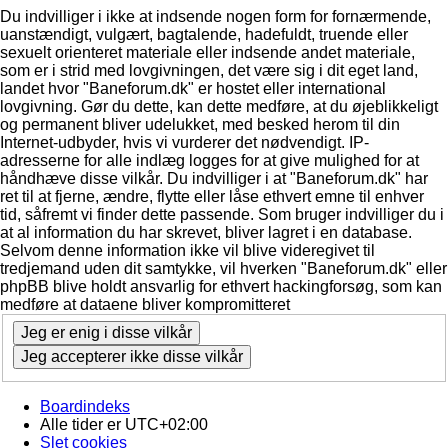
Du indvilliger i ikke at indsende nogen form for fornærmende,
uanstændigt, vulgært, bagtalende, hadefuldt, truende eller
sexuelt orienteret materiale eller indsende andet materiale,
som er i strid med lovgivningen, det være sig i dit eget land,
landet hvor "Baneforum.dk" er hostet eller international
lovgivning. Gør du dette, kan dette medføre, at du øjeblikkeligt
og permanent bliver udelukket, med besked herom til din
Internet-udbyder, hvis vi vurderer det nødvendigt. IP-
adresserne for alle indlæg logges for at give mulighed for at
håndhæve disse vilkår. Du indvilliger i at "Baneforum.dk" har
ret til at fjerne, ændre, flytte eller låse ethvert emne til enhver
tid, såfremt vi finder dette passende. Som bruger indvilliger du i
at al information du har skrevet, bliver lagret i en database.
Selvom denne information ikke vil blive videregivet til
tredjemand uden dit samtykke, vil hverken "Baneforum.dk" eller
phpBB blive holdt ansvarlig for ethvert hackingforsøg, som kan
medføre at dataene bliver kompromitteret
Boardindeks
Alle tider er
UTC+02:00
Slet cookies