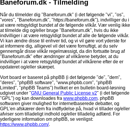
Baneforum.dk - Tilmelding
Når du tilmelder dig "Baneforum.dk" (i det følgende "vi", "os",
"vores", "Baneforum.dk", "https://baneforum.dk"), indvilliger du i
at være retsgyldigt bundet af de følgende vilkår. Vær venlig ikke
at tilmelde dig og/eller bruge "Baneforum.dk", hvis du ikke
indvilliger i at være retsgyldigt bundet af alle de følgende vilkår.
Vi kan ændre disse til enhver tid, og vi vil gøre vort yderste for
at informere dig, alligevel vil det være fornuftigt, at du selv
gennemgår disse vilkår regelmæssigt, da din fortsatte brug af
"Baneforum.dk" efter ændringer af vilkårene betyder, at du
indvilliger i at være retsgyldigt bundet af vilkårene efter de er
opdateret og/eller skærpet.
Vort board er baseret på phpBB (i det følgende "de", "dem",
"deres", "phpBB software", "www.phpbb.com", "phpBB
Limited", "phpBB Teams") hvilket er en bulletin board-løsning
udgivet under "
GNU General Public License v2
" (i det følgende
"GPL") og kan downloades fra
www.phpbb.com
. phpBB
softwaren giver mulighed for internetbaserede debatter, og
GPL'en afskærer dem fra indflydelse på, hvad vi tillader og/eller
afviser som tilladeligt indhold og/eller tilladelig adfærd. For
yderligere information om phpBB, se venligst:
https://www.phpbb.com/
.