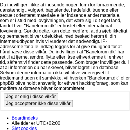
Du indvilliger i ikke at indsende nogen form for fornærmende,
uanstændigt, vulgært, bagtalende, hadefuldt, truende eller
sexuelt orienteret materiale eller indsende andet materiale,
som er i strid med lovgivningen, det være sig i dit eget land,
landet hvor "Baneforum.dk" er hostet eller international
lovgivning. Gør du dette, kan dette medføre, at du øjeblikkeligt
og permanent bliver udelukket, med besked herom til din
Internet-udbyder, hvis vi vurderer det nødvendigt. IP-
adresserne for alle indlæg logges for at give mulighed for at
håndhæve disse vilkår. Du indvilliger i at "Baneforum.dk" har
ret til at fjerne, ændre, flytte eller låse ethvert emne til enhver
tid, såfremt vi finder dette passende. Som bruger indvilliger du i
at al information du har skrevet, bliver lagret i en database.
Selvom denne information ikke vil blive videregivet til
tredjemand uden dit samtykke, vil hverken "Baneforum.dk" eller
phpBB blive holdt ansvarlig for ethvert hackingforsøg, som kan
medføre at dataene bliver kompromitteret
Boardindeks
Alle tider er
UTC+02:00
Slet cookies