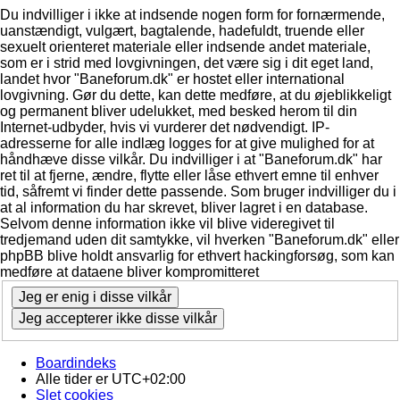
Du indvilliger i ikke at indsende nogen form for fornærmende,
uanstændigt, vulgært, bagtalende, hadefuldt, truende eller
sexuelt orienteret materiale eller indsende andet materiale,
som er i strid med lovgivningen, det være sig i dit eget land,
landet hvor "Baneforum.dk" er hostet eller international
lovgivning. Gør du dette, kan dette medføre, at du øjeblikkeligt
og permanent bliver udelukket, med besked herom til din
Internet-udbyder, hvis vi vurderer det nødvendigt. IP-
adresserne for alle indlæg logges for at give mulighed for at
håndhæve disse vilkår. Du indvilliger i at "Baneforum.dk" har
ret til at fjerne, ændre, flytte eller låse ethvert emne til enhver
tid, såfremt vi finder dette passende. Som bruger indvilliger du i
at al information du har skrevet, bliver lagret i en database.
Selvom denne information ikke vil blive videregivet til
tredjemand uden dit samtykke, vil hverken "Baneforum.dk" eller
phpBB blive holdt ansvarlig for ethvert hackingforsøg, som kan
medføre at dataene bliver kompromitteret
Boardindeks
Alle tider er
UTC+02:00
Slet cookies