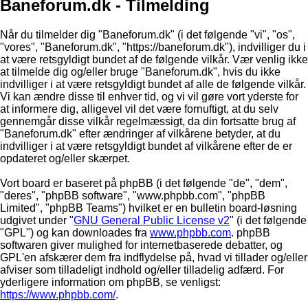
Baneforum.dk - Tilmelding
Når du tilmelder dig "Baneforum.dk" (i det følgende "vi", "os",
"vores", "Baneforum.dk", "https://baneforum.dk"), indvilliger du i
at være retsgyldigt bundet af de følgende vilkår. Vær venlig ikke
at tilmelde dig og/eller bruge "Baneforum.dk", hvis du ikke
indvilliger i at være retsgyldigt bundet af alle de følgende vilkår.
Vi kan ændre disse til enhver tid, og vi vil gøre vort yderste for
at informere dig, alligevel vil det være fornuftigt, at du selv
gennemgår disse vilkår regelmæssigt, da din fortsatte brug af
"Baneforum.dk" efter ændringer af vilkårene betyder, at du
indvilliger i at være retsgyldigt bundet af vilkårene efter de er
opdateret og/eller skærpet.
Vort board er baseret på phpBB (i det følgende "de", "dem",
"deres", "phpBB software", "www.phpbb.com", "phpBB
Limited", "phpBB Teams") hvilket er en bulletin board-løsning
udgivet under "
GNU General Public License v2
" (i det følgende
"GPL") og kan downloades fra
www.phpbb.com
. phpBB
softwaren giver mulighed for internetbaserede debatter, og
GPL'en afskærer dem fra indflydelse på, hvad vi tillader og/eller
afviser som tilladeligt indhold og/eller tilladelig adfærd. For
yderligere information om phpBB, se venligst:
https://www.phpbb.com/
.