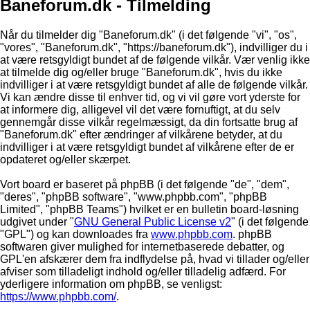
Baneforum.dk - Tilmelding
Når du tilmelder dig "Baneforum.dk" (i det følgende "vi", "os",
"vores", "Baneforum.dk", "https://baneforum.dk"), indvilliger du i
at være retsgyldigt bundet af de følgende vilkår. Vær venlig ikke
at tilmelde dig og/eller bruge "Baneforum.dk", hvis du ikke
indvilliger i at være retsgyldigt bundet af alle de følgende vilkår.
Vi kan ændre disse til enhver tid, og vi vil gøre vort yderste for
at informere dig, alligevel vil det være fornuftigt, at du selv
gennemgår disse vilkår regelmæssigt, da din fortsatte brug af
"Baneforum.dk" efter ændringer af vilkårene betyder, at du
indvilliger i at være retsgyldigt bundet af vilkårene efter de er
opdateret og/eller skærpet.
Vort board er baseret på phpBB (i det følgende "de", "dem",
"deres", "phpBB software", "www.phpbb.com", "phpBB
Limited", "phpBB Teams") hvilket er en bulletin board-løsning
udgivet under "
GNU General Public License v2
" (i det følgende
"GPL") og kan downloades fra
www.phpbb.com
. phpBB
softwaren giver mulighed for internetbaserede debatter, og
GPL'en afskærer dem fra indflydelse på, hvad vi tillader og/eller
afviser som tilladeligt indhold og/eller tilladelig adfærd. For
yderligere information om phpBB, se venligst:
https://www.phpbb.com/
.