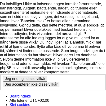
Du indvilliger i ikke at indsende nogen form for fornærmende,
uanstændigt, vulgært, bagtalende, hadefuldt, truende eller
sexuelt orienteret materiale eller indsende andet materiale,
som er i strid med lovgivningen, det være sig i dit eget land,
landet hvor "Baneforum.dk" er hostet eller international
lovgivning. Gør du dette, kan dette medføre, at du øjeblikkeligt
og permanent bliver udelukket, med besked herom til din
Internet-udbyder, hvis vi vurderer det nødvendigt. IP-
adresserne for alle indlæg logges for at give mulighed for at
håndhæve disse vilkår. Du indvilliger i at "Baneforum.dk" har
ret til at fjerne, ændre, flytte eller låse ethvert emne til enhver
tid, såfremt vi finder dette passende. Som bruger indvilliger du i
at al information du har skrevet, bliver lagret i en database.
Selvom denne information ikke vil blive videregivet til
tredjemand uden dit samtykke, vil hverken "Baneforum.dk" eller
phpBB blive holdt ansvarlig for ethvert hackingforsøg, som kan
medføre at dataene bliver kompromitteret
Boardindeks
Alle tider er
UTC+02:00
Slet cookies