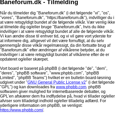
Baneforum.dk - Tilmelding
Når du tilmelder dig "Baneforum.dk" (i det følgende "vi", "os",
"vores", "Baneforum.dk", "https://baneforum.dk"), indvilliger du i
at være retsgyldigt bundet af de følgende vilkår. Vær venlig ikke
at tilmelde dig og/eller bruge "Baneforum.dk", hvis du ikke
indvilliger i at være retsgyldigt bundet af alle de følgende vilkår.
Vi kan ændre disse til enhver tid, og vi vil gøre vort yderste for
at informere dig, alligevel vil det være fornuftigt, at du selv
gennemgår disse vilkår regelmæssigt, da din fortsatte brug af
"Baneforum.dk" efter ændringer af vilkårene betyder, at du
indvilliger i at være retsgyldigt bundet af vilkårene efter de er
opdateret og/eller skærpet.
Vort board er baseret på phpBB (i det følgende "de", "dem",
"deres", "phpBB software", "www.phpbb.com", "phpBB
Limited", "phpBB Teams") hvilket er en bulletin board-løsning
udgivet under "
GNU General Public License v2
" (i det følgende
"GPL") og kan downloades fra
www.phpbb.com
. phpBB
softwaren giver mulighed for internetbaserede debatter, og
GPL'en afskærer dem fra indflydelse på, hvad vi tillader og/eller
afviser som tilladeligt indhold og/eller tilladelig adfærd. For
yderligere information om phpBB, se venligst:
https://www.phpbb.com/
.