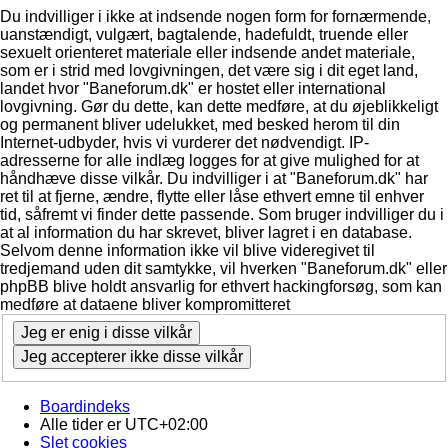
Du indvilliger i ikke at indsende nogen form for fornærmende,
uanstændigt, vulgært, bagtalende, hadefuldt, truende eller
sexuelt orienteret materiale eller indsende andet materiale,
som er i strid med lovgivningen, det være sig i dit eget land,
landet hvor "Baneforum.dk" er hostet eller international
lovgivning. Gør du dette, kan dette medføre, at du øjeblikkeligt
og permanent bliver udelukket, med besked herom til din
Internet-udbyder, hvis vi vurderer det nødvendigt. IP-
adresserne for alle indlæg logges for at give mulighed for at
håndhæve disse vilkår. Du indvilliger i at "Baneforum.dk" har
ret til at fjerne, ændre, flytte eller låse ethvert emne til enhver
tid, såfremt vi finder dette passende. Som bruger indvilliger du i
at al information du har skrevet, bliver lagret i en database.
Selvom denne information ikke vil blive videregivet til
tredjemand uden dit samtykke, vil hverken "Baneforum.dk" eller
phpBB blive holdt ansvarlig for ethvert hackingforsøg, som kan
medføre at dataene bliver kompromitteret
Boardindeks
Alle tider er
UTC+02:00
Slet cookies