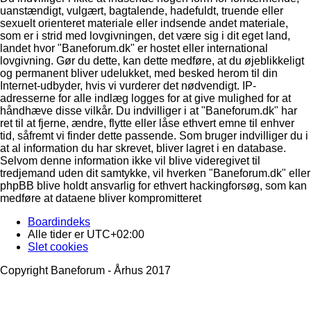
uanstændigt, vulgært, bagtalende, hadefuldt, truende eller
sexuelt orienteret materiale eller indsende andet materiale,
som er i strid med lovgivningen, det være sig i dit eget land,
landet hvor "Baneforum.dk" er hostet eller international
lovgivning. Gør du dette, kan dette medføre, at du øjeblikkeligt
og permanent bliver udelukket, med besked herom til din
Internet-udbyder, hvis vi vurderer det nødvendigt. IP-
adresserne for alle indlæg logges for at give mulighed for at
håndhæve disse vilkår. Du indvilliger i at "Baneforum.dk" har
ret til at fjerne, ændre, flytte eller låse ethvert emne til enhver
tid, såfremt vi finder dette passende. Som bruger indvilliger du i
at al information du har skrevet, bliver lagret i en database.
Selvom denne information ikke vil blive videregivet til
tredjemand uden dit samtykke, vil hverken "Baneforum.dk" eller
phpBB blive holdt ansvarlig for ethvert hackingforsøg, som kan
medføre at dataene bliver kompromitteret
Boardindeks
Alle tider er
UTC+02:00
Slet cookies
Copyright Baneforum - Århus 2017