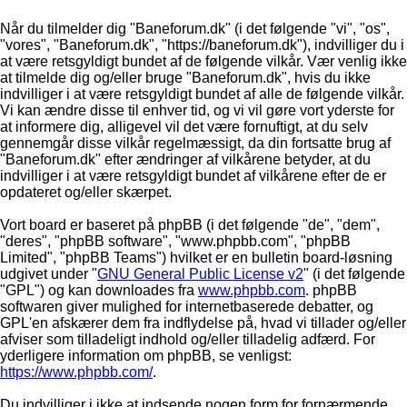
Når du tilmelder dig "Baneforum.dk" (i det følgende "vi", "os",
"vores", "Baneforum.dk", "https://baneforum.dk"), indvilliger du i
at være retsgyldigt bundet af de følgende vilkår. Vær venlig ikke
at tilmelde dig og/eller bruge "Baneforum.dk", hvis du ikke
indvilliger i at være retsgyldigt bundet af alle de følgende vilkår.
Vi kan ændre disse til enhver tid, og vi vil gøre vort yderste for
at informere dig, alligevel vil det være fornuftigt, at du selv
gennemgår disse vilkår regelmæssigt, da din fortsatte brug af
"Baneforum.dk" efter ændringer af vilkårene betyder, at du
indvilliger i at være retsgyldigt bundet af vilkårene efter de er
opdateret og/eller skærpet.
Vort board er baseret på phpBB (i det følgende "de", "dem",
"deres", "phpBB software", "www.phpbb.com", "phpBB
Limited", "phpBB Teams") hvilket er en bulletin board-løsning
udgivet under "
GNU General Public License v2
" (i det følgende
"GPL") og kan downloades fra
www.phpbb.com
. phpBB
softwaren giver mulighed for internetbaserede debatter, og
GPL'en afskærer dem fra indflydelse på, hvad vi tillader og/eller
afviser som tilladeligt indhold og/eller tilladelig adfærd. For
yderligere information om phpBB, se venligst:
https://www.phpbb.com/
.
Du indvilliger i ikke at indsende nogen form for fornærmende,