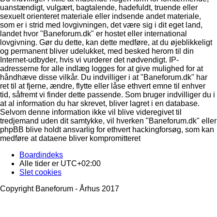
uanstændigt, vulgært, bagtalende, hadefuldt, truende eller
sexuelt orienteret materiale eller indsende andet materiale,
som er i strid med lovgivningen, det være sig i dit eget land,
landet hvor "Baneforum.dk" er hostet eller international
lovgivning. Gør du dette, kan dette medføre, at du øjeblikkeligt
og permanent bliver udelukket, med besked herom til din
Internet-udbyder, hvis vi vurderer det nødvendigt. IP-
adresserne for alle indlæg logges for at give mulighed for at
håndhæve disse vilkår. Du indvilliger i at "Baneforum.dk" har
ret til at fjerne, ændre, flytte eller låse ethvert emne til enhver
tid, såfremt vi finder dette passende. Som bruger indvilliger du i
at al information du har skrevet, bliver lagret i en database.
Selvom denne information ikke vil blive videregivet til
tredjemand uden dit samtykke, vil hverken "Baneforum.dk" eller
phpBB blive holdt ansvarlig for ethvert hackingforsøg, som kan
medføre at dataene bliver kompromitteret
Boardindeks
Alle tider er
UTC+02:00
Slet cookies
Copyright Baneforum - Århus 2017