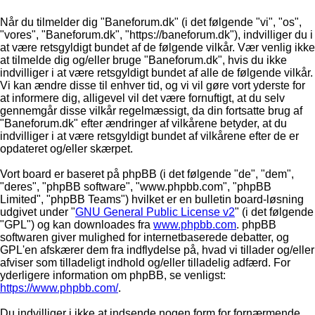
Når du tilmelder dig "Baneforum.dk" (i det følgende "vi", "os",
"vores", "Baneforum.dk", "https://baneforum.dk"), indvilliger du i
at være retsgyldigt bundet af de følgende vilkår. Vær venlig ikke
at tilmelde dig og/eller bruge "Baneforum.dk", hvis du ikke
indvilliger i at være retsgyldigt bundet af alle de følgende vilkår.
Vi kan ændre disse til enhver tid, og vi vil gøre vort yderste for
at informere dig, alligevel vil det være fornuftigt, at du selv
gennemgår disse vilkår regelmæssigt, da din fortsatte brug af
"Baneforum.dk" efter ændringer af vilkårene betyder, at du
indvilliger i at være retsgyldigt bundet af vilkårene efter de er
opdateret og/eller skærpet.
Vort board er baseret på phpBB (i det følgende "de", "dem",
"deres", "phpBB software", "www.phpbb.com", "phpBB
Limited", "phpBB Teams") hvilket er en bulletin board-løsning
udgivet under "
GNU General Public License v2
" (i det følgende
"GPL") og kan downloades fra
www.phpbb.com
. phpBB
softwaren giver mulighed for internetbaserede debatter, og
GPL'en afskærer dem fra indflydelse på, hvad vi tillader og/eller
afviser som tilladeligt indhold og/eller tilladelig adfærd. For
yderligere information om phpBB, se venligst:
https://www.phpbb.com/
.
Du indvilliger i ikke at indsende nogen form for fornærmende,