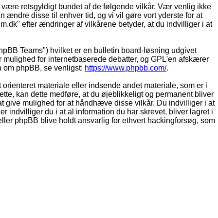
t være retsgyldigt bundet af de følgende vilkår. Vær venlig ikke
 ændre disse til enhver tid, og vi vil gøre vort yderste for at
.dk" efter ændringer af vilkårene betyder, at du indvilliger i at
pBB Teams") hvilket er en bulletin board-løsning udgivet
r mulighed for internetbaserede debatter, og GPL'en afskærer
ion om phpBB, se venligst:
https://www.phpbb.com/
.
 orienteret materiale eller indsende andet materiale, som er i
dette, kan dette medføre, at du øjeblikkeligt og permanent bliver
 give mulighed for at håndhæve disse vilkår. Du indvilliger i at
 indvilliger du i at al information du har skrevet, bliver lagret i
ller phpBB blive holdt ansvarlig for ethvert hackingforsøg, som