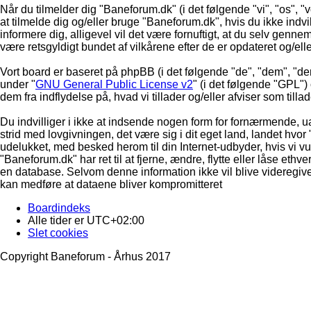
Når du tilmelder dig "Baneforum.dk" (i det følgende "vi", "os", "v
at tilmelde dig og/eller bruge "Baneforum.dk", hvis du ikke indvill
informere dig, alligevel vil det være fornuftigt, at du selv genne
være retsgyldigt bundet af vilkårene efter de er opdateret og/ell
Vort board er baseret på phpBB (i det følgende "de", "dem", "d
under "
GNU General Public License v2
" (i det følgende "GPL"
dem fra indflydelse på, hvad vi tillader og/eller afviser som till
Du indvilliger i ikke at indsende nogen form for fornærmende, ua
strid med lovgivningen, det være sig i dit eget land, landet hvor
udelukket, med besked herom til din Internet-udbyder, hvis vi vur
"Baneforum.dk" har ret til at fjerne, ændre, flytte eller låse ethve
en database. Selvom denne information ikke vil blive videregive
kan medføre at dataene bliver kompromitteret
Boardindeks
Alle tider er
UTC+02:00
Slet cookies
Copyright Baneforum - Århus 2017