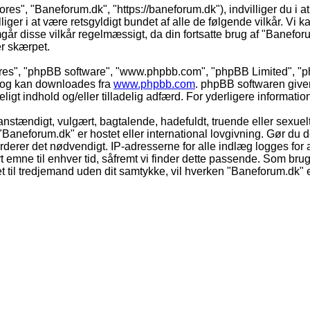
ores", "Baneforum.dk", "https://baneforum.dk"), indvilliger du i a
iger i at være retsgyldigt bundet af alle de følgende vilkår. Vi kan
mgår disse vilkår regelmæssigt, da din fortsatte brug af "Baneforum
er skærpet.
eres", "phpBB software", "www.phpbb.com", "phpBB Limited", "ph
) og kan downloades fra
www.phpbb.com
. phpBB softwaren give
adeligt indhold og/eller tilladelig adfærd. For yderligere informat
nstændigt, vulgært, bagtalende, hadefuldt, truende eller sexuelt
 "Baneforum.dk" er hostet eller international lovgivning. Gør du 
derer det nødvendigt. IP-adresserne for alle indlæg logges for at
rt emne til enhver tid, såfremt vi finder dette passende. Som bruger
t til tredjemand uden dit samtykke, vil hverken "Baneforum.dk" e