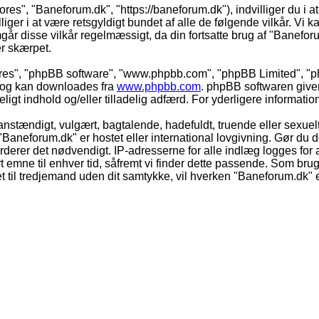
ores", "Baneforum.dk", "https://baneforum.dk"), indvilliger du i a
iger i at være retsgyldigt bundet af alle de følgende vilkår. Vi kan
mgår disse vilkår regelmæssigt, da din fortsatte brug af "Baneforum
er skærpet.
eres", "phpBB software", "www.phpbb.com", "phpBB Limited", "ph
) og kan downloades fra
www.phpbb.com
. phpBB softwaren give
adeligt indhold og/eller tilladelig adfærd. For yderligere informat
nstændigt, vulgært, bagtalende, hadefuldt, truende eller sexuelt
 "Baneforum.dk" er hostet eller international lovgivning. Gør du 
derer det nødvendigt. IP-adresserne for alle indlæg logges for at
rt emne til enhver tid, såfremt vi finder dette passende. Som bruger
t til tredjemand uden dit samtykke, vil hverken "Baneforum.dk" e