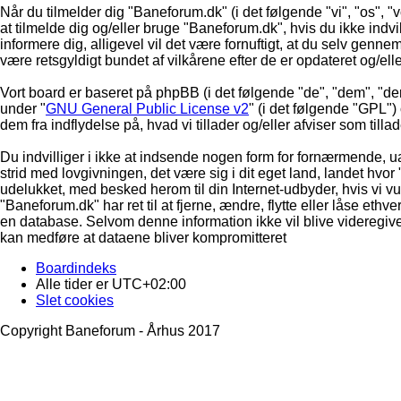
Når du tilmelder dig "Baneforum.dk" (i det følgende "vi", "os", "v
at tilmelde dig og/eller bruge "Baneforum.dk", hvis du ikke indvill
informere dig, alligevel vil det være fornuftigt, at du selv genne
være retsgyldigt bundet af vilkårene efter de er opdateret og/ell
Vort board er baseret på phpBB (i det følgende "de", "dem", "d
under "
GNU General Public License v2
" (i det følgende "GPL"
dem fra indflydelse på, hvad vi tillader og/eller afviser som till
Du indvilliger i ikke at indsende nogen form for fornærmende, ua
strid med lovgivningen, det være sig i dit eget land, landet hvor
udelukket, med besked herom til din Internet-udbyder, hvis vi vur
"Baneforum.dk" har ret til at fjerne, ændre, flytte eller låse ethve
en database. Selvom denne information ikke vil blive videregive
kan medføre at dataene bliver kompromitteret
Boardindeks
Alle tider er
UTC+02:00
Slet cookies
Copyright Baneforum - Århus 2017