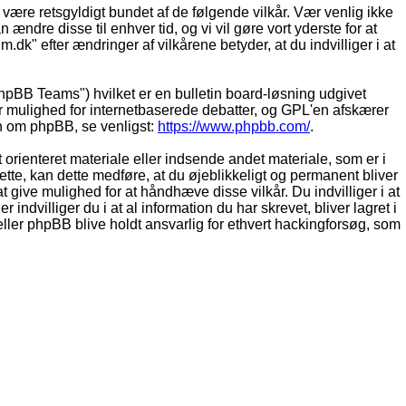
t være retsgyldigt bundet af de følgende vilkår. Vær venlig ikke
 ændre disse til enhver tid, og vi vil gøre vort yderste for at
.dk" efter ændringer af vilkårene betyder, at du indvilliger i at
pBB Teams") hvilket er en bulletin board-løsning udgivet
r mulighed for internetbaserede debatter, og GPL'en afskærer
ion om phpBB, se venligst:
https://www.phpbb.com/
.
 orienteret materiale eller indsende andet materiale, som er i
dette, kan dette medføre, at du øjeblikkeligt og permanent bliver
 give mulighed for at håndhæve disse vilkår. Du indvilliger i at
 indvilliger du i at al information du har skrevet, bliver lagret i
ller phpBB blive holdt ansvarlig for ethvert hackingforsøg, som