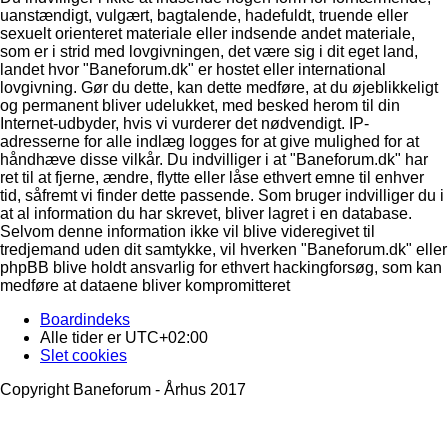
uanstændigt, vulgært, bagtalende, hadefuldt, truende eller
sexuelt orienteret materiale eller indsende andet materiale,
som er i strid med lovgivningen, det være sig i dit eget land,
landet hvor "Baneforum.dk" er hostet eller international
lovgivning. Gør du dette, kan dette medføre, at du øjeblikkeligt
og permanent bliver udelukket, med besked herom til din
Internet-udbyder, hvis vi vurderer det nødvendigt. IP-
adresserne for alle indlæg logges for at give mulighed for at
håndhæve disse vilkår. Du indvilliger i at "Baneforum.dk" har
ret til at fjerne, ændre, flytte eller låse ethvert emne til enhver
tid, såfremt vi finder dette passende. Som bruger indvilliger du i
at al information du har skrevet, bliver lagret i en database.
Selvom denne information ikke vil blive videregivet til
tredjemand uden dit samtykke, vil hverken "Baneforum.dk" eller
phpBB blive holdt ansvarlig for ethvert hackingforsøg, som kan
medføre at dataene bliver kompromitteret
Boardindeks
Alle tider er
UTC+02:00
Slet cookies
Copyright Baneforum - Århus 2017