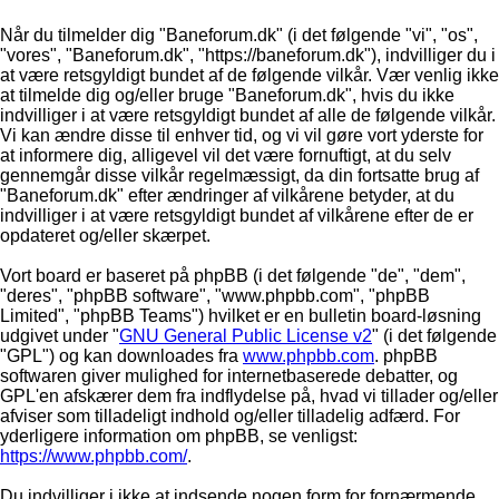
Når du tilmelder dig "Baneforum.dk" (i det følgende "vi", "os",
"vores", "Baneforum.dk", "https://baneforum.dk"), indvilliger du i
at være retsgyldigt bundet af de følgende vilkår. Vær venlig ikke
at tilmelde dig og/eller bruge "Baneforum.dk", hvis du ikke
indvilliger i at være retsgyldigt bundet af alle de følgende vilkår.
Vi kan ændre disse til enhver tid, og vi vil gøre vort yderste for
at informere dig, alligevel vil det være fornuftigt, at du selv
gennemgår disse vilkår regelmæssigt, da din fortsatte brug af
"Baneforum.dk" efter ændringer af vilkårene betyder, at du
indvilliger i at være retsgyldigt bundet af vilkårene efter de er
opdateret og/eller skærpet.
Vort board er baseret på phpBB (i det følgende "de", "dem",
"deres", "phpBB software", "www.phpbb.com", "phpBB
Limited", "phpBB Teams") hvilket er en bulletin board-løsning
udgivet under "
GNU General Public License v2
" (i det følgende
"GPL") og kan downloades fra
www.phpbb.com
. phpBB
softwaren giver mulighed for internetbaserede debatter, og
GPL'en afskærer dem fra indflydelse på, hvad vi tillader og/eller
afviser som tilladeligt indhold og/eller tilladelig adfærd. For
yderligere information om phpBB, se venligst:
https://www.phpbb.com/
.
Du indvilliger i ikke at indsende nogen form for fornærmende,