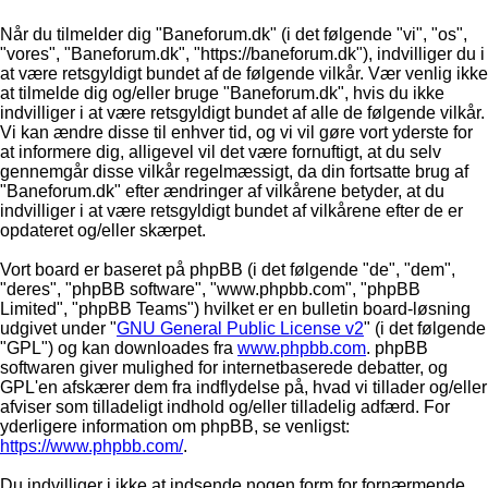
Når du tilmelder dig "Baneforum.dk" (i det følgende "vi", "os",
"vores", "Baneforum.dk", "https://baneforum.dk"), indvilliger du i
at være retsgyldigt bundet af de følgende vilkår. Vær venlig ikke
at tilmelde dig og/eller bruge "Baneforum.dk", hvis du ikke
indvilliger i at være retsgyldigt bundet af alle de følgende vilkår.
Vi kan ændre disse til enhver tid, og vi vil gøre vort yderste for
at informere dig, alligevel vil det være fornuftigt, at du selv
gennemgår disse vilkår regelmæssigt, da din fortsatte brug af
"Baneforum.dk" efter ændringer af vilkårene betyder, at du
indvilliger i at være retsgyldigt bundet af vilkårene efter de er
opdateret og/eller skærpet.
Vort board er baseret på phpBB (i det følgende "de", "dem",
"deres", "phpBB software", "www.phpbb.com", "phpBB
Limited", "phpBB Teams") hvilket er en bulletin board-løsning
udgivet under "
GNU General Public License v2
" (i det følgende
"GPL") og kan downloades fra
www.phpbb.com
. phpBB
softwaren giver mulighed for internetbaserede debatter, og
GPL'en afskærer dem fra indflydelse på, hvad vi tillader og/eller
afviser som tilladeligt indhold og/eller tilladelig adfærd. For
yderligere information om phpBB, se venligst:
https://www.phpbb.com/
.
Du indvilliger i ikke at indsende nogen form for fornærmende,