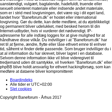
uanstændigt, vulgært, bagtalende, hadefuldt, truende eller
sexuelt orienteret materiale eller indsende andet materiale,
som er i strid med lovgivningen, det være sig i dit eget land,
landet hvor "Baneforum.dk" er hostet eller international
lovgivning. Gør du dette, kan dette medføre, at du øjeblikkeligt
og permanent bliver udelukket, med besked herom til din
Internet-udbyder, hvis vi vurderer det nødvendigt. IP-
adresserne for alle indlæg logges for at give mulighed for at
håndhæve disse vilkår. Du indvilliger i at "Baneforum.dk" har
ret til at fjerne, ændre, flytte eller låse ethvert emne til enhver
tid, såfremt vi finder dette passende. Som bruger indvilliger du i
at al information du har skrevet, bliver lagret i en database.
Selvom denne information ikke vil blive videregivet til
tredjemand uden dit samtykke, vil hverken "Baneforum.dk" eller
phpBB blive holdt ansvarlig for ethvert hackingforsøg, som kan
medføre at dataene bliver kompromitteret
Boardindeks
Alle tider er
UTC+02:00
Slet cookies
Copyright Baneforum - Århus 2017