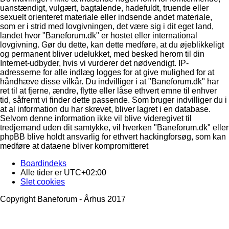
uanstændigt, vulgært, bagtalende, hadefuldt, truende eller
sexuelt orienteret materiale eller indsende andet materiale,
som er i strid med lovgivningen, det være sig i dit eget land,
landet hvor "Baneforum.dk" er hostet eller international
lovgivning. Gør du dette, kan dette medføre, at du øjeblikkeligt
og permanent bliver udelukket, med besked herom til din
Internet-udbyder, hvis vi vurderer det nødvendigt. IP-
adresserne for alle indlæg logges for at give mulighed for at
håndhæve disse vilkår. Du indvilliger i at "Baneforum.dk" har
ret til at fjerne, ændre, flytte eller låse ethvert emne til enhver
tid, såfremt vi finder dette passende. Som bruger indvilliger du i
at al information du har skrevet, bliver lagret i en database.
Selvom denne information ikke vil blive videregivet til
tredjemand uden dit samtykke, vil hverken "Baneforum.dk" eller
phpBB blive holdt ansvarlig for ethvert hackingforsøg, som kan
medføre at dataene bliver kompromitteret
Boardindeks
Alle tider er
UTC+02:00
Slet cookies
Copyright Baneforum - Århus 2017