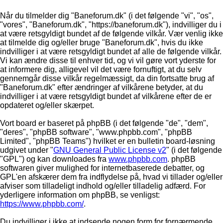
Når du tilmelder dig "Baneforum.dk" (i det følgende "vi", "os",
"vores", "Baneforum.dk", "https://baneforum.dk"), indvilliger du i
at være retsgyldigt bundet af de følgende vilkår. Vær venlig ikke
at tilmelde dig og/eller bruge "Baneforum.dk", hvis du ikke
indvilliger i at være retsgyldigt bundet af alle de følgende vilkår.
Vi kan ændre disse til enhver tid, og vi vil gøre vort yderste for
at informere dig, alligevel vil det være fornuftigt, at du selv
gennemgår disse vilkår regelmæssigt, da din fortsatte brug af
"Baneforum.dk" efter ændringer af vilkårene betyder, at du
indvilliger i at være retsgyldigt bundet af vilkårene efter de er
opdateret og/eller skærpet.
Vort board er baseret på phpBB (i det følgende "de", "dem",
"deres", "phpBB software", "www.phpbb.com", "phpBB
Limited", "phpBB Teams") hvilket er en bulletin board-løsning
udgivet under "
GNU General Public License v2
" (i det følgende
"GPL") og kan downloades fra
www.phpbb.com
. phpBB
softwaren giver mulighed for internetbaserede debatter, og
GPL'en afskærer dem fra indflydelse på, hvad vi tillader og/eller
afviser som tilladeligt indhold og/eller tilladelig adfærd. For
yderligere information om phpBB, se venligst:
https://www.phpbb.com/
.
Du indvilliger i ikke at indsende nogen form for fornærmende,