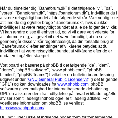
Når du tilmelder dig "Baneforum.dk" (i det følgende "vi", "os",
"vores", "Baneforum.dk", "https://baneforum.dk"), indvilliger du i
at være retsgyldigt bundet af de følgende vilkår. Vær venlig ikke
at tilmelde dig og/eller bruge "Baneforum.dk", hvis du ikke
indvilliger i at være retsgyldigt bundet af alle de følgende vilkår.
Vi kan ændre disse til enhver tid, og vi vil gøre vort yderste for
at informere dig, alligevel vil det være fornuftigt, at du selv
gennemgår disse vilkår regelmæssigt, da din fortsatte brug af
"Baneforum.dk" efter ændringer af vilkårene betyder, at du
indvilliger i at være retsgyldigt bundet af vilkårene efter de er
opdateret og/eller skærpet.
Vort board er baseret på phpBB (i det følgende "de", "dem",
"deres", "phpBB software", "www.phpbb.com", "phpBB
Limited", "phpBB Teams") hvilket er en bulletin board-løsning
udgivet under "
GNU General Public License v2
" (i det følgende
"GPL") og kan downloades fra
www.phpbb.com
. phpBB
softwaren giver mulighed for internetbaserede debatter, og
GPL'en afskærer dem fra indflydelse på, hvad vi tillader og/eller
afviser som tilladeligt indhold og/eller tilladelig adfærd. For
yderligere information om phpBB, se venligst:
https://www.phpbb.com/
.
Du indvilliger i ikke at indsende nogen form for fornærmende,