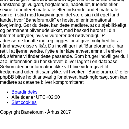
uanstændigt, vulgært, bagtalende, hadefuldt, truende eller
sexuelt orienteret materiale eller indsende andet materiale,
som er i strid med lovgivningen, det være sig i dit eget land,
landet hvor "Baneforum.dk" er hostet eller international
lovgivning. Gør du dette, kan dette medføre, at du øjeblikkeligt
og permanent bliver udelukket, med besked herom til din
Internet-udbyder, hvis vi vurderer det nødvendigt. IP-
adresserne for alle indlæg logges for at give mulighed for at
håndhæve disse vilkår. Du indvilliger i at "Baneforum.dk" har
ret til at fjerne, ændre, flytte eller låse ethvert emne til enhver
tid, såfremt vi finder dette passende. Som bruger indvilliger du i
at al information du har skrevet, bliver lagret i en database.
Selvom denne information ikke vil blive videregivet til
tredjemand uden dit samtykke, vil hverken "Baneforum.dk" eller
phpBB blive holdt ansvarlig for ethvert hackingforsøg, som kan
medføre at dataene bliver kompromitteret
Boardindeks
Alle tider er
UTC+02:00
Slet cookies
Copyright Baneforum - Århus 2017