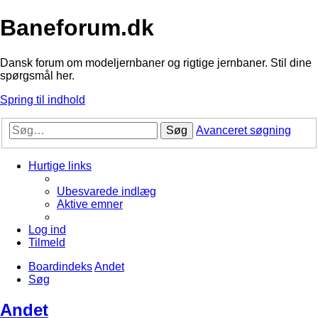
Baneforum.dk
Dansk forum om modeljernbaner og rigtige jernbaner. Stil dine
spørgsmål her.
Spring til indhold
Søg
Avanceret søgning
Hurtige links
Ubesvarede indlæg
Aktive emner
Log ind
Tilmeld
Boardindeks
Andet
Søg
Andet