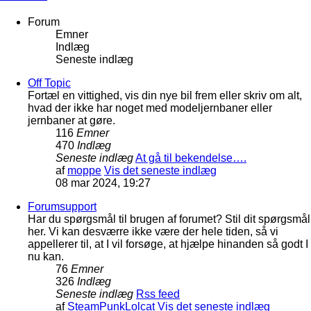
Forum
Emner
Indlæg
Seneste indlæg
Off Topic
Fortæl en vittighed, vis din nye bil frem eller skriv om alt,
hvad der ikke har noget med modeljernbaner eller
jernbaner at gøre.
116
Emner
470
Indlæg
Seneste indlæg
At gå til bekendelse….
af
moppe
Vis det seneste indlæg
08 mar 2024, 19:27
Forumsupport
Har du spørgsmål til brugen af forumet? Stil dit spørgsmål
her. Vi kan desværre ikke være der hele tiden, så vi
appellerer til, at I vil forsøge, at hjælpe hinanden så godt I
nu kan.
76
Emner
326
Indlæg
Seneste indlæg
Rss feed
af
SteamPunkLolcat
Vis det seneste indlæg