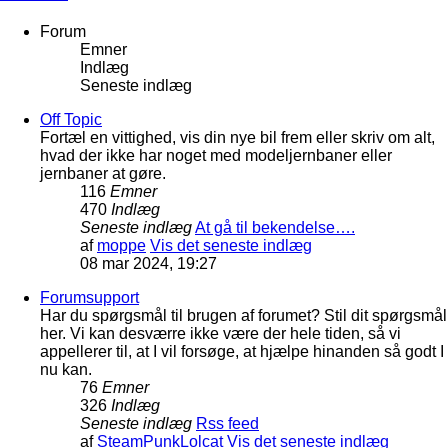
Forum
Emner
Indlæg
Seneste indlæg
Off Topic
Fortæl en vittighed, vis din nye bil frem eller skriv om alt,
hvad der ikke har noget med modeljernbaner eller
jernbaner at gøre.
116
Emner
470
Indlæg
Seneste indlæg
At gå til bekendelse….
af
moppe
Vis det seneste indlæg
08 mar 2024, 19:27
Forumsupport
Har du spørgsmål til brugen af forumet? Stil dit spørgsmål
her. Vi kan desværre ikke være der hele tiden, så vi
appellerer til, at I vil forsøge, at hjælpe hinanden så godt I
nu kan.
76
Emner
326
Indlæg
Seneste indlæg
Rss feed
af
SteamPunkLolcat
Vis det seneste indlæg