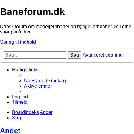
Baneforum.dk
Dansk forum om modeljernbaner og rigtige jernbaner. Stil dine
spørgsmål her.
Spring til indhold
Søg
Avanceret søgning
Hurtige links
Ubesvarede indlæg
Aktive emner
Log ind
Tilmeld
Boardindeks
Andet
Søg
Andet