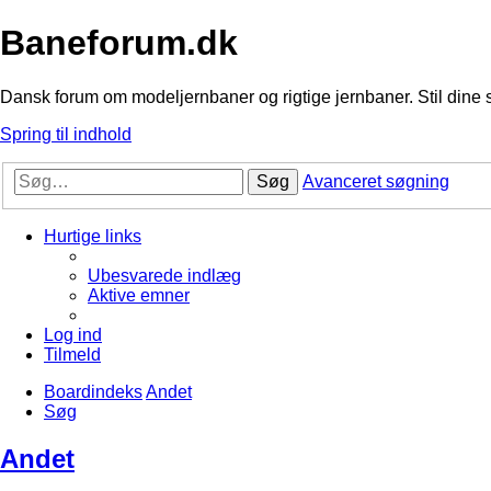
Baneforum.dk
Dansk forum om modeljernbaner og rigtige jernbaner. Stil dine 
Spring til indhold
Søg
Avanceret søgning
Hurtige links
Ubesvarede indlæg
Aktive emner
Log ind
Tilmeld
Boardindeks
Andet
Søg
Andet