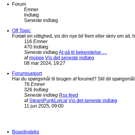
Forum
Emner
Indlæg
Seneste indlæg
Off Topic
Fortæl en vittighed, vis din nye bil frem eller skriv om al
116
Emner
470
Indlæg
Seneste indlæg
At gå til bekendelse….
af
moppe
Vis det seneste indlæg
08 mar 2024, 19:27
Forumsupport
Har du spørgsmål til brugen af forumet? Stil dit spørgsmål h
76
Emner
326
Indlæg
Seneste indlæg
Rss feed
af
SteamPunkLolcat
Vis det seneste indlæg
11 jun 2025, 09:00
Boardindeks