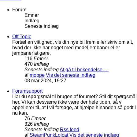
Forum
Emner
Indlæg
Seneste indlæg
Off Topic
Fortæl en vittighed, vis din nye bil frem eller skriv om alt,
hvad der ikke har noget med modeljernbaner eller
jernbaner at gøre.
116
Emner
470
Indlæg
Seneste indlæg
At gå til bekendelse….
af
moppe
Vis det seneste indlæg
08 mar 2024, 19:27
Forumsupport
Har du spørgsmål til brugen af forumet? Stil dit spørgsmål
her. Vi kan desværre ikke være der hele tiden, så vi
appellerer til, at I vil forsøge, at hjælpe hinanden så godt I
nu kan.
76
Emner
326
Indlæg
Seneste indlæg
Rss feed
af
SteamPunkLolcat
Vis det seneste indlæg