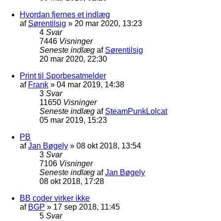
Hvordan fjernes et indlæg
af
Sørentilsig
»
20 mar 2020, 13:23
4
Svar
7446
Visninger
Seneste indlæg
af
Sørentilsig
20 mar 2020, 22:30
Print til Sporbesatmelder
af
Frank
»
04 mar 2019, 14:38
3
Svar
11650
Visninger
Seneste indlæg
af
SteamPunkLolcat
05 mar 2019, 15:23
PB
af
Jan Bøgely
»
08 okt 2018, 13:54
3
Svar
7106
Visninger
Seneste indlæg
af
Jan Bøgely
08 okt 2018, 17:28
BB coder virker ikke
af
BGP
»
17 sep 2018, 11:45
5
Svar