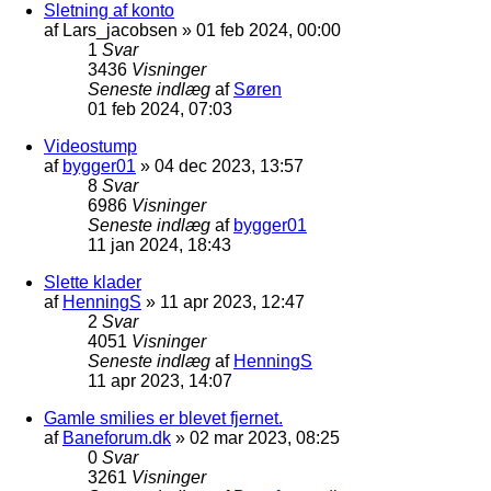
Sletning af konto
af
Lars_jacobsen
»
01 feb 2024, 00:00
1
Svar
3436
Visninger
Seneste indlæg
af
Søren
01 feb 2024, 07:03
Videostump
af
bygger01
»
04 dec 2023, 13:57
8
Svar
6986
Visninger
Seneste indlæg
af
bygger01
11 jan 2024, 18:43
Slette klader
af
HenningS
»
11 apr 2023, 12:47
2
Svar
4051
Visninger
Seneste indlæg
af
HenningS
11 apr 2023, 14:07
Gamle smilies er blevet fjernet.
af
Baneforum.dk
»
02 mar 2023, 08:25
0
Svar
3261
Visninger