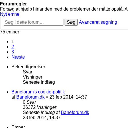
Forumregler
Forsøg at hjælp hinanden med de problemer der måtte opstå. Arbe
Nyt emne
Søg
Avanceret søgning
75 emner
1
2
3
Næste
Bekendtgørelser
Svar
Visninger
Seneste indlæg
Baneforum's cookie-politik
af
Baneforum.dk
»
23 feb 2014, 14:37
0
Svar
36372
Visninger
Seneste indlæg
af
Baneforum.dk
23 feb 2014, 14:37
Emner