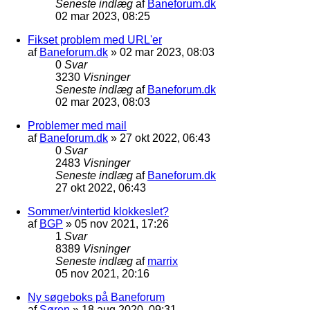
Seneste indlæg
af
Baneforum.dk
02 mar 2023, 08:25
Fikset problem med URL'er
af
Baneforum.dk
»
02 mar 2023, 08:03
0
Svar
3230
Visninger
Seneste indlæg
af
Baneforum.dk
02 mar 2023, 08:03
Problemer med mail
af
Baneforum.dk
»
27 okt 2022, 06:43
0
Svar
2483
Visninger
Seneste indlæg
af
Baneforum.dk
27 okt 2022, 06:43
Sommer/vintertid klokkeslet?
af
BGP
»
05 nov 2021, 17:26
1
Svar
8389
Visninger
Seneste indlæg
af
marrix
05 nov 2021, 20:16
Ny søgeboks på Baneforum
af
Søren
»
18 aug 2020, 09:31