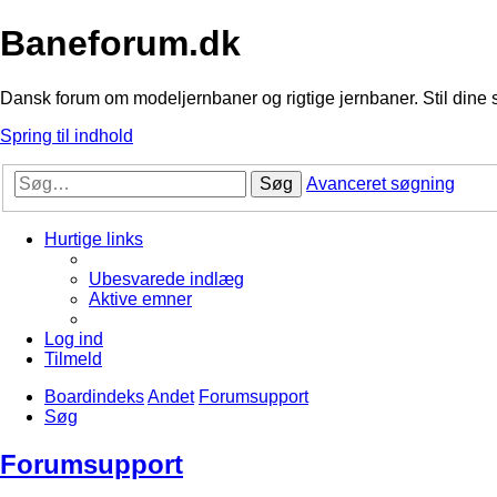
Baneforum.dk
Dansk forum om modeljernbaner og rigtige jernbaner. Stil dine 
Spring til indhold
Søg
Avanceret søgning
Hurtige links
Ubesvarede indlæg
Aktive emner
Log ind
Tilmeld
Boardindeks
Andet
Forumsupport
Søg
Forumsupport