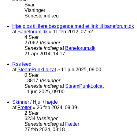
Svar
Visninger
Seneste indlæg
Hjælp os til flere besøgende med et link til baneforum.dk
af
Baneforum.dk
»
11 feb 2012, 07:52
4
Svar
27062
Visninger
Seneste indlæg
af
Baneforum.dk
21 apr 2014, 14:17
Rss feed
af
SteamPunkLolcat
»
11 jun 2025, 09:00
0
Svar
13817
Visninger
Seneste indlæg
af
SteamPunkLolcat
11 jun 2025, 09:00
Skinner / Hjul / højde
af
Fætter
»
26 feb 2024, 09:39
2
Svar
6234
Visninger
Seneste indlæg
af
Fætter
27 feb 2024, 08:18