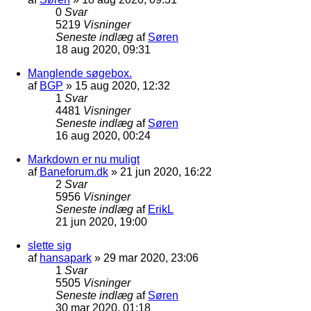
0
Svar
5219
Visninger
Seneste indlæg
af
Søren
18 aug 2020, 09:31
Manglende søgebox.
af
BGP
»
15 aug 2020, 12:32
1
Svar
4481
Visninger
Seneste indlæg
af
Søren
16 aug 2020, 00:24
Markdown er nu muligt
af
Baneforum.dk
»
21 jun 2020, 16:22
2
Svar
5956
Visninger
Seneste indlæg
af
ErikL
21 jun 2020, 19:00
slette sig
af
hansapark
»
29 mar 2020, 23:06
1
Svar
5505
Visninger
Seneste indlæg
af
Søren
30 mar 2020, 01:18