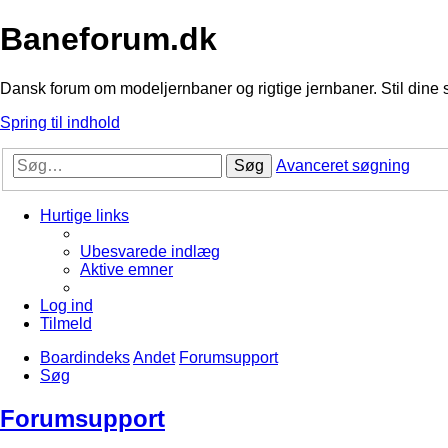
Baneforum.dk
Dansk forum om modeljernbaner og rigtige jernbaner. Stil dine 
Spring til indhold
Søg
Avanceret søgning
Hurtige links
Ubesvarede indlæg
Aktive emner
Log ind
Tilmeld
Boardindeks
Andet
Forumsupport
Søg
Forumsupport