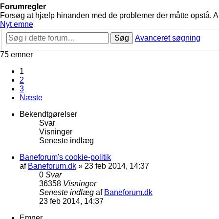
Forumregler
Forsøg at hjælp hinanden med de problemer der måtte opstå. Arbe
Nyt emne
Søg
Avanceret søgning
75 emner
1
2
3
Næste
Bekendtgørelser
Svar
Visninger
Seneste indlæg
Baneforum's cookie-politik
af
Baneforum.dk
»
23 feb 2014, 14:37
0
Svar
36358
Visninger
Seneste indlæg
af
Baneforum.dk
23 feb 2014, 14:37
Emner