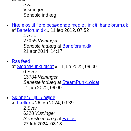
Svar
Visninger
Seneste indlæg
Hjælp os til flere besøgende med et link til baneforum.dk
af
Baneforum.dk
»
11 feb 2012, 07:52
4
Svar
27055
Visninger
Seneste indlæg
af
Baneforum.dk
21 apr 2014, 14:17
Rss feed
af
SteamPunkLolcat
»
11 jun 2025, 09:00
0
Svar
13784
Visninger
Seneste indlæg
af
SteamPunkLolcat
11 jun 2025, 09:00
Skinner / Hjul / højde
af
Fætter
»
26 feb 2024, 09:39
2
Svar
6228
Visninger
Seneste indlæg
af
Fætter
27 feb 2024, 08:18