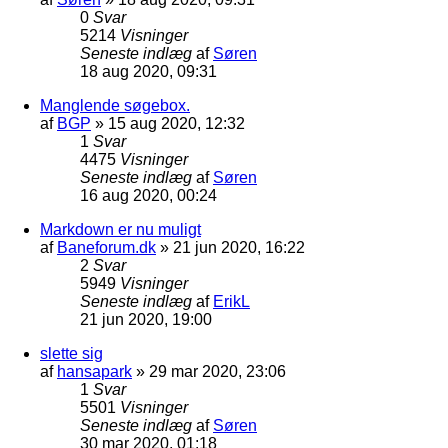
0
Svar
5214
Visninger
Seneste indlæg
af
Søren
18 aug 2020, 09:31
Manglende søgebox.
af
BGP
»
15 aug 2020, 12:32
1
Svar
4475
Visninger
Seneste indlæg
af
Søren
16 aug 2020, 00:24
Markdown er nu muligt
af
Baneforum.dk
»
21 jun 2020, 16:22
2
Svar
5949
Visninger
Seneste indlæg
af
ErikL
21 jun 2020, 19:00
slette sig
af
hansapark
»
29 mar 2020, 23:06
1
Svar
5501
Visninger
Seneste indlæg
af
Søren
30 mar 2020, 01:18