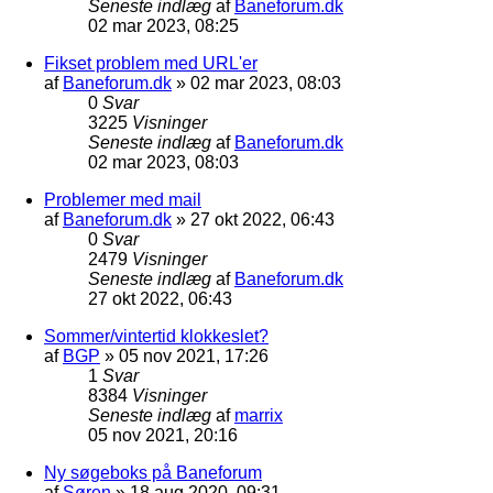
Seneste indlæg
af
Baneforum.dk
02 mar 2023, 08:25
Fikset problem med URL'er
af
Baneforum.dk
»
02 mar 2023, 08:03
0
Svar
3225
Visninger
Seneste indlæg
af
Baneforum.dk
02 mar 2023, 08:03
Problemer med mail
af
Baneforum.dk
»
27 okt 2022, 06:43
0
Svar
2479
Visninger
Seneste indlæg
af
Baneforum.dk
27 okt 2022, 06:43
Sommer/vintertid klokkeslet?
af
BGP
»
05 nov 2021, 17:26
1
Svar
8384
Visninger
Seneste indlæg
af
marrix
05 nov 2021, 20:16
Ny søgeboks på Baneforum
af
Søren
»
18 aug 2020, 09:31