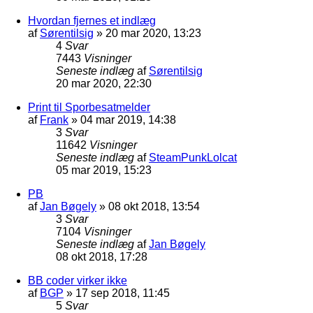
Hvordan fjernes et indlæg
af
Sørentilsig
»
20 mar 2020, 13:23
4
Svar
7443
Visninger
Seneste indlæg
af
Sørentilsig
20 mar 2020, 22:30
Print til Sporbesatmelder
af
Frank
»
04 mar 2019, 14:38
3
Svar
11642
Visninger
Seneste indlæg
af
SteamPunkLolcat
05 mar 2019, 15:23
PB
af
Jan Bøgely
»
08 okt 2018, 13:54
3
Svar
7104
Visninger
Seneste indlæg
af
Jan Bøgely
08 okt 2018, 17:28
BB coder virker ikke
af
BGP
»
17 sep 2018, 11:45
5
Svar