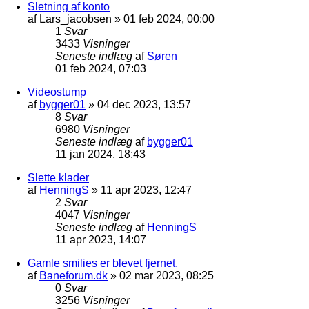
Sletning af konto
af
Lars_jacobsen
»
01 feb 2024, 00:00
1
Svar
3433
Visninger
Seneste indlæg
af
Søren
01 feb 2024, 07:03
Videostump
af
bygger01
»
04 dec 2023, 13:57
8
Svar
6980
Visninger
Seneste indlæg
af
bygger01
11 jan 2024, 18:43
Slette klader
af
HenningS
»
11 apr 2023, 12:47
2
Svar
4047
Visninger
Seneste indlæg
af
HenningS
11 apr 2023, 14:07
Gamle smilies er blevet fjernet.
af
Baneforum.dk
»
02 mar 2023, 08:25
0
Svar
3256
Visninger