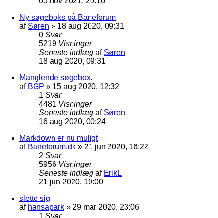
05 nov 2021, 20:16
Ny søgeboks på Baneforum
af
Søren
»
18 aug 2020, 09:31
0
Svar
5219
Visninger
Seneste indlæg
af
Søren
18 aug 2020, 09:31
Manglende søgebox.
af
BGP
»
15 aug 2020, 12:32
1
Svar
4481
Visninger
Seneste indlæg
af
Søren
16 aug 2020, 00:24
Markdown er nu muligt
af
Baneforum.dk
»
21 jun 2020, 16:22
2
Svar
5956
Visninger
Seneste indlæg
af
ErikL
21 jun 2020, 19:00
slette sig
af
hansapark
»
29 mar 2020, 23:06
1
Svar