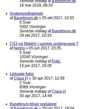
Seneste indlæg
af
Baneforum.dk
16 mar 2018, 06:33
Systemvedligehold
af
Baneforum.dk
»
29 okt 2017, 10:33
0
Svar
5002
Visninger
Seneste indlæg
af
Baneforum.dk
29 okt 2017, 10:33
CS3 og Märklin i samme undergruppe ?
af
henho
»
05 jun 2017, 23:35
5
Svar
10240
Visninger
Seneste indlæg
af
ErikL
15 jun 2017, 19:28
Uploade fotos
af
Claus H
»
30 apr 2017, 12:39
2
Svar
6589
Visninger
Seneste indlæg
af
Claus H
30 apr 2017, 14:49
Baneforum bliver opdateret
af
Baneforum.dk
»
29 jan 2017, 18:04