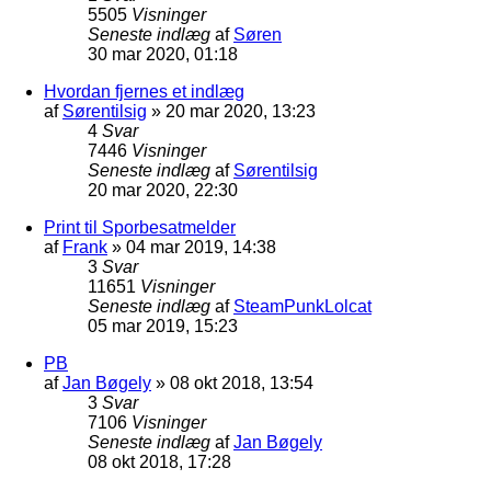
5505
Visninger
Seneste indlæg
af
Søren
30 mar 2020, 01:18
Hvordan fjernes et indlæg
af
Sørentilsig
»
20 mar 2020, 13:23
4
Svar
7446
Visninger
Seneste indlæg
af
Sørentilsig
20 mar 2020, 22:30
Print til Sporbesatmelder
af
Frank
»
04 mar 2019, 14:38
3
Svar
11651
Visninger
Seneste indlæg
af
SteamPunkLolcat
05 mar 2019, 15:23
PB
af
Jan Bøgely
»
08 okt 2018, 13:54
3
Svar
7106
Visninger
Seneste indlæg
af
Jan Bøgely
08 okt 2018, 17:28