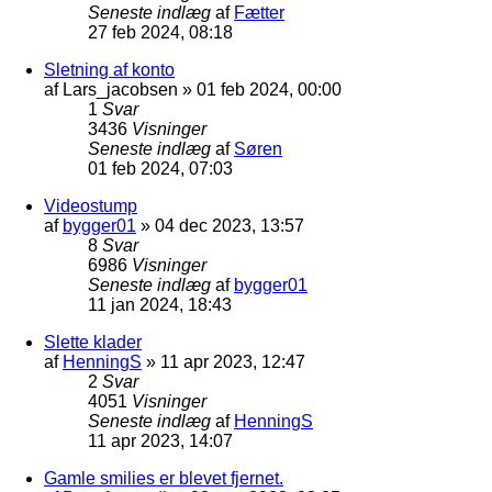
Seneste indlæg
af
Fætter
27 feb 2024, 08:18
Sletning af konto
af
Lars_jacobsen
»
01 feb 2024, 00:00
1
Svar
3436
Visninger
Seneste indlæg
af
Søren
01 feb 2024, 07:03
Videostump
af
bygger01
»
04 dec 2023, 13:57
8
Svar
6986
Visninger
Seneste indlæg
af
bygger01
11 jan 2024, 18:43
Slette klader
af
HenningS
»
11 apr 2023, 12:47
2
Svar
4051
Visninger
Seneste indlæg
af
HenningS
11 apr 2023, 14:07
Gamle smilies er blevet fjernet.