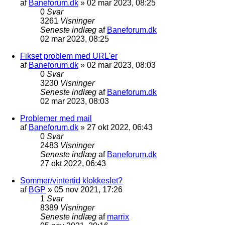
af
Baneforum.dk
»
02 mar 2023, 08:25
0
Svar
3261
Visninger
Seneste indlæg
af
Baneforum.dk
02 mar 2023, 08:25
Fikset problem med URL'er
af
Baneforum.dk
»
02 mar 2023, 08:03
0
Svar
3230
Visninger
Seneste indlæg
af
Baneforum.dk
02 mar 2023, 08:03
Problemer med mail
af
Baneforum.dk
»
27 okt 2022, 06:43
0
Svar
2483
Visninger
Seneste indlæg
af
Baneforum.dk
27 okt 2022, 06:43
Sommer/vintertid klokkeslet?
af
BGP
»
05 nov 2021, 17:26
1
Svar
8389
Visninger
Seneste indlæg
af
marrix