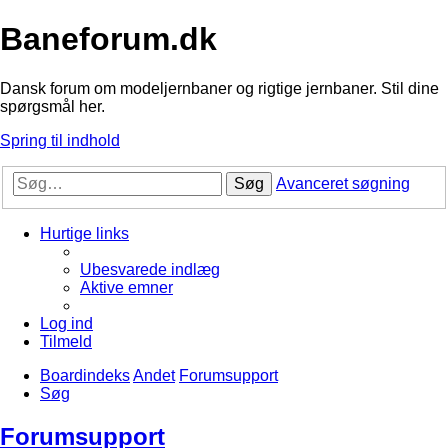
Baneforum.dk
Dansk forum om modeljernbaner og rigtige jernbaner. Stil dine
spørgsmål her.
Spring til indhold
Søg
Avanceret søgning
Hurtige links
Ubesvarede indlæg
Aktive emner
Log ind
Tilmeld
Boardindeks
Andet
Forumsupport
Søg
Forumsupport