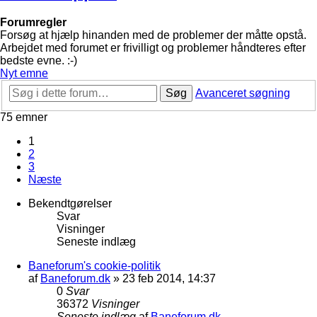
Forumregler
Forsøg at hjælp hinanden med de problemer der måtte opstå.
Arbejdet med forumet er frivilligt og problemer håndteres efter
bedste evne. :-)
Nyt emne
Søg
Avanceret søgning
75 emner
1
2
3
Næste
Bekendtgørelser
Svar
Visninger
Seneste indlæg
Baneforum's cookie-politik
af
Baneforum.dk
»
23 feb 2014, 14:37
0
Svar
36372
Visninger
Seneste indlæg
af
Baneforum.dk