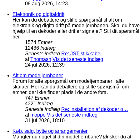
08 aug 2026, 14:23
Elektronik og digitaldrift
Her kan du debattere og stille spørgsmål til alt om
elektronik og digitaldrift på modeljernbanen. Skal du have
hjælp til en dekoder eller driller signalet? Stil dit spørsmål
her.
1574
Emner
12436
Indlæg
Seneste indlæg
Re: JST stik/kabel
af
Thomash
Vis det seneste indlæg
24 jul 2026, 12:39
Alt om modeljernbaner
Forum for alle spørgsmål om modeljernbaner i alle
skalaer. Her kan du debattere og stille spørgsmål om
emner, der ikke finder plads i de andre fora.
747
Emner
4321
Indlæg
Seneste indlæg
Re: Installation af dekoder o…
af
moppe
Vis det seneste indlæg
31 jul 2026, 18:10
Køb, salg, bytte og arrangementer
Mangler du noget til din modeljernbane? Ønsker du at