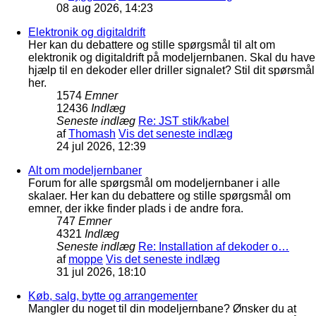
08 aug 2026, 14:23
Elektronik og digitaldrift
Her kan du debattere og stille spørgsmål til alt om
elektronik og digitaldrift på modeljernbanen. Skal du have
hjælp til en dekoder eller driller signalet? Stil dit spørsmål
her.
1574
Emner
12436
Indlæg
Seneste indlæg
Re: JST stik/kabel
af
Thomash
Vis det seneste indlæg
24 jul 2026, 12:39
Alt om modeljernbaner
Forum for alle spørgsmål om modeljernbaner i alle
skalaer. Her kan du debattere og stille spørgsmål om
emner, der ikke finder plads i de andre fora.
747
Emner
4321
Indlæg
Seneste indlæg
Re: Installation af dekoder o…
af
moppe
Vis det seneste indlæg
31 jul 2026, 18:10
Køb, salg, bytte og arrangementer
Mangler du noget til din modeljernbane? Ønsker du at