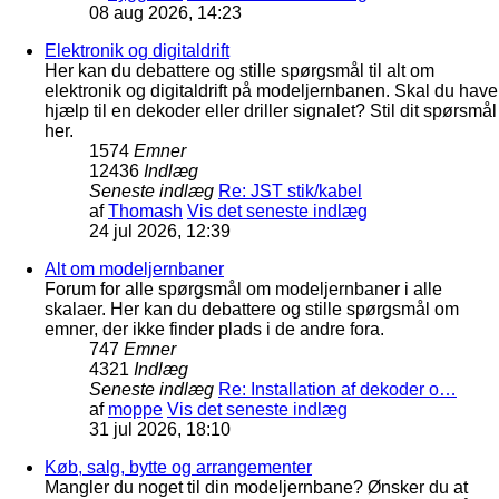
08 aug 2026, 14:23
Elektronik og digitaldrift
Her kan du debattere og stille spørgsmål til alt om
elektronik og digitaldrift på modeljernbanen. Skal du have
hjælp til en dekoder eller driller signalet? Stil dit spørsmål
her.
1574
Emner
12436
Indlæg
Seneste indlæg
Re: JST stik/kabel
af
Thomash
Vis det seneste indlæg
24 jul 2026, 12:39
Alt om modeljernbaner
Forum for alle spørgsmål om modeljernbaner i alle
skalaer. Her kan du debattere og stille spørgsmål om
emner, der ikke finder plads i de andre fora.
747
Emner
4321
Indlæg
Seneste indlæg
Re: Installation af dekoder o…
af
moppe
Vis det seneste indlæg
31 jul 2026, 18:10
Køb, salg, bytte og arrangementer
Mangler du noget til din modeljernbane? Ønsker du at