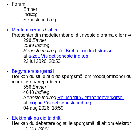
Forum
Emner
Indlæg
Seneste indlæg
Medlemmernes Galleri
Præsenter din modeljernbane, dit nyeste diorama eller nye
296
Emner
2599
Indlæg
Seneste indlæg
Re: Berlin Friedrichstrasse -…
af
a-zett
Vis det seneste indlæg
22 jul 2026, 20:53
Begynderspørgsmål
Her kan du stille alle de spørgsmål om modeljernbaner d
modeljernbaneproblem.
556
Emner
4648
Indlæg
Seneste indlæg
Re: Märklin Jernbaneoverkørsel
af
moppe
Vis det seneste indlæg
04 aug 2026, 18:59
Elektronik og digitaldrift
Her kan du debattere og stille spørgsmål til alt om elektron
1574
Emner