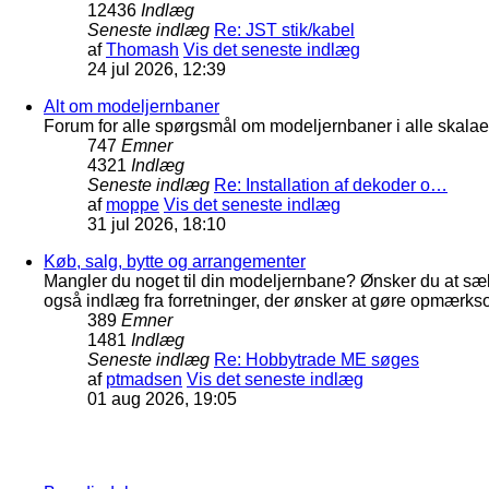
12436
Indlæg
Seneste indlæg
Re: JST stik/kabel
af
Thomash
Vis det seneste indlæg
24 jul 2026, 12:39
Alt om modeljernbaner
Forum for alle spørgsmål om modeljernbaner i alle skalaer
747
Emner
4321
Indlæg
Seneste indlæg
Re: Installation af dekoder o…
af
moppe
Vis det seneste indlæg
31 jul 2026, 18:10
Køb, salg, bytte og arrangementer
Mangler du noget til din modeljernbane? Ønsker du at sæl
også indlæg fra forretninger, der ønsker at gøre opmærkso
389
Emner
1481
Indlæg
Seneste indlæg
Re: Hobbytrade ME søges
af
ptmadsen
Vis det seneste indlæg
01 aug 2026, 19:05