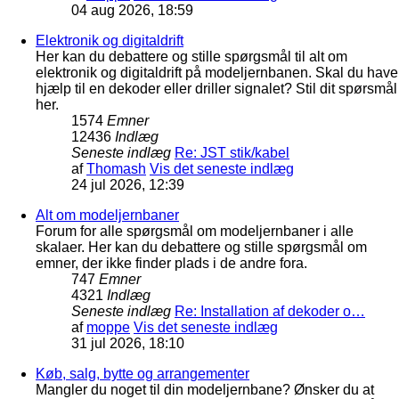
04 aug 2026, 18:59
Elektronik og digitaldrift
Her kan du debattere og stille spørgsmål til alt om
elektronik og digitaldrift på modeljernbanen. Skal du have
hjælp til en dekoder eller driller signalet? Stil dit spørsmål
her.
1574
Emner
12436
Indlæg
Seneste indlæg
Re: JST stik/kabel
af
Thomash
Vis det seneste indlæg
24 jul 2026, 12:39
Alt om modeljernbaner
Forum for alle spørgsmål om modeljernbaner i alle
skalaer. Her kan du debattere og stille spørgsmål om
emner, der ikke finder plads i de andre fora.
747
Emner
4321
Indlæg
Seneste indlæg
Re: Installation af dekoder o…
af
moppe
Vis det seneste indlæg
31 jul 2026, 18:10
Køb, salg, bytte og arrangementer
Mangler du noget til din modeljernbane? Ønsker du at