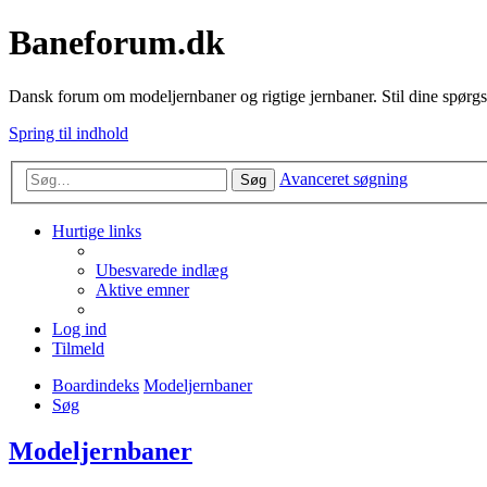
Baneforum.dk
Dansk forum om modeljernbaner og rigtige jernbaner. Stil dine spørgs
Spring til indhold
Avanceret søgning
Søg
Hurtige links
Ubesvarede indlæg
Aktive emner
Log ind
Tilmeld
Boardindeks
Modeljernbaner
Søg
Modeljernbaner