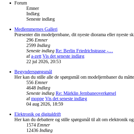
Forum
Emner
Indlæg
Seneste indlæg
Medlemmernes Galleri
Præsenter din modeljernbane, dit nyeste diorama eller nyeste sk
296
Emner
2599
Indlæg
Seneste indlæg
Re: Berlin Friedrichstrasse -…
af
a-zett
Vis det seneste indlæg
22 jul 2026, 20:53
Begynderspørgsmål
Her kan du stille alle de spørgsmål om modeljernbaner du mått
556
Emner
4648
Indlæg
Seneste indlæg
Re: Märklin Jernbaneoverkørsel
af
moppe
Vis det seneste indlæg
04 aug 2026, 18:59
Elektronik og digitaldrift
Her kan du debattere og stille spørgsmål til alt om elektronik og 
1574
Emner
12436
Indlæg