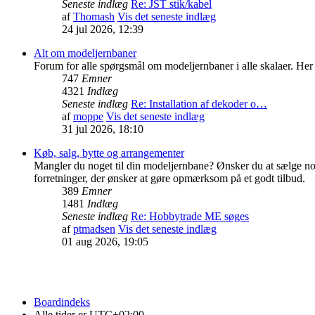
Seneste indlæg
Re: JST stik/kabel
af
Thomash
Vis det seneste indlæg
24 jul 2026, 12:39
Alt om modeljernbaner
Forum for alle spørgsmål om modeljernbaner i alle skalaer. Her 
747
Emner
4321
Indlæg
Seneste indlæg
Re: Installation af dekoder o…
af
moppe
Vis det seneste indlæg
31 jul 2026, 18:10
Køb, salg, bytte og arrangementer
Mangler du noget til din modeljernbane? Ønsker du at sælge nog
forretninger, der ønsker at gøre opmærksom på et godt tilbud.
389
Emner
1481
Indlæg
Seneste indlæg
Re: Hobbytrade ME søges
af
ptmadsen
Vis det seneste indlæg
01 aug 2026, 19:05
Boardindeks
Alle tider er
UTC+02:00