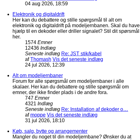
04 aug 2026, 18:59
Elektronik og digitaldrift
Her kan du debattere og stille spørgsmål til alt om
elektronik og digitaldrift på modeljernbanen. Skal du have
hjælp til en dekoder eller driller signalet? Stil dit spørsmål
her.
1574
Emner
12436
Indlæg
Seneste indlæg
Re: JST stik/kabel
af
Thomash
Vis det seneste indlæg
24 jul 2026, 12:39
Alt om modeljernbaner
Forum for alle spørgsmål om modeljernbaner i alle
skalaer. Her kan du debattere og stille spørgsmål om
emner, der ikke finder plads i de andre fora.
747
Emner
4321
Indlæg
Seneste indlæg
Re: Installation af dekoder o…
af
moppe
Vis det seneste indlæg
31 jul 2026, 18:10
Køb, salg, bytte og arrangementer
Mangler du noget til din modeljernbane? Ønsker du at