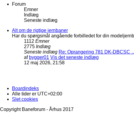
Forum
Emner
Indlæg
Seneste indlæg
Alt om de rigtige jernbaner
Har du spørgsmål angående forbilledet for din modeljernba
1112
Emner
2775
Indlæg
Seneste indlæg
Re: Oprangering 781 DK-DBCSC 
af
bygger01
Vis det seneste indlæg
12 maj 2026, 21:58
Boardindeks
Alle tider er
UTC+02:00
Slet cookies
Copyright Baneforum - Århus 2017