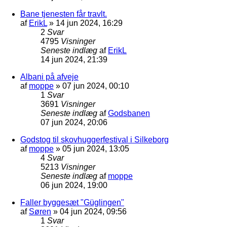
Bane tjenesten får travlt.
af
ErikL
»
14 jun 2024, 16:29
2
Svar
4795
Visninger
Seneste indlæg
af
ErikL
14 jun 2024, 21:39
Albani på afveje
af
moppe
»
07 jun 2024, 00:10
1
Svar
3691
Visninger
Seneste indlæg
af
Godsbanen
07 jun 2024, 20:06
Godstog til skovhuggerfestival i Silkeborg
af
moppe
»
05 jun 2024, 13:05
4
Svar
5213
Visninger
Seneste indlæg
af
moppe
06 jun 2024, 19:00
Faller byggesæt "Güglingen"
af
Søren
»
04 jun 2024, 09:56
1
Svar