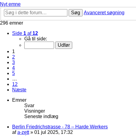
Nyt emne
Søg
Avanceret søgning
296 emner
Side
1
af
12
Gå til side:
1
2
3
4
5
…
12
Næste
Emner
Svar
Visninger
Seneste indlæg
Berlin Friedrichstrasse - 78 – Harde Werkers
af
a-zett
»
01 jul 2025, 17:32