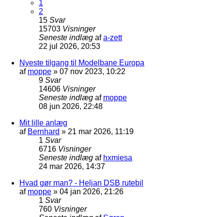
1
2
15
Svar
15703
Visninger
Seneste indlæg
af
a-zett
22 jul 2026, 20:53
Nyeste tilgang til Modelbane Europa
af
moppe
»
07 nov 2023, 10:22
9
Svar
14606
Visninger
Seneste indlæg
af
moppe
08 jun 2026, 22:48
Mit lille anlæg
af
Bernhard
»
21 mar 2026, 11:19
1
Svar
6716
Visninger
Seneste indlæg
af
hxmiesa
24 mar 2026, 14:37
Hvad gør man? - Heljan DSB rutebil
af
moppe
»
04 jan 2026, 21:26
1
Svar
760
Visninger