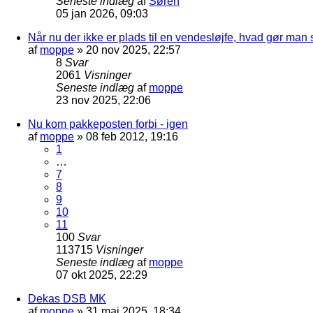
Seneste indlæg
af
Søren
05 jan 2026, 09:03
Når nu der ikke er plads til en vendesløjfe, hvad gør man
af
moppe
»
20 nov 2025, 22:57
8
Svar
2061
Visninger
Seneste indlæg
af
moppe
23 nov 2025, 22:06
Nu kom pakkeposten forbi - igen
af
moppe
»
08 feb 2012, 19:16
1
…
7
8
9
10
11
100
Svar
113715
Visninger
Seneste indlæg
af
moppe
07 okt 2025, 22:29
Dekas DSB MK
af
moppe
»
31 maj 2025, 18:34