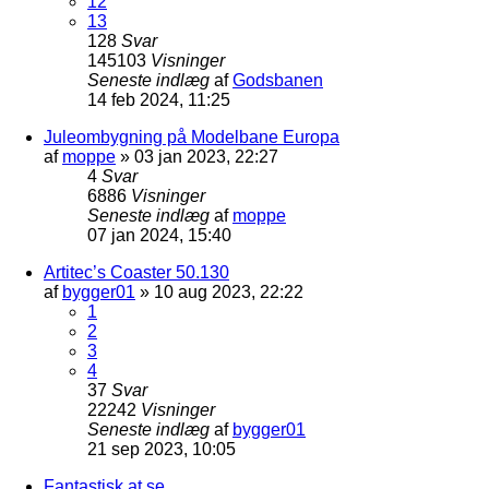
12
13
128
Svar
145103
Visninger
Seneste indlæg
af
Godsbanen
14 feb 2024, 11:25
Juleombygning på Modelbane Europa
af
moppe
»
03 jan 2023, 22:27
4
Svar
6886
Visninger
Seneste indlæg
af
moppe
07 jan 2024, 15:40
Artitec’s Coaster 50.130
af
bygger01
»
10 aug 2023, 22:22
1
2
3
4
37
Svar
22242
Visninger
Seneste indlæg
af
bygger01
21 sep 2023, 10:05
Fantastisk at se