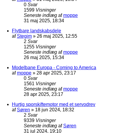
0
Svar
1599
Visninger
Seneste indlæg
af
moppe
31 maj 2025, 18:34
Flytbare landskabsdele
af
Stegim
»
26 maj 2025, 12:55
2
Svar
1255
Visninger
Seneste indlæg
af
moppe
26 maj 2025, 15:34
Modelbane Europa - Coming to America
af
moppe
»
28 apr 2025, 23:17
0
Svar
1561
Visninger
Seneste indlæg
af
moppe
28 apr 2025, 23:17
Hurtig sporskiftemotor med et servodrev
af
Søren
»
18 jun 2024, 18:32
2
Svar
9339
Visninger
Seneste indlæg
af
Søren
31 jul 2024, 19:10