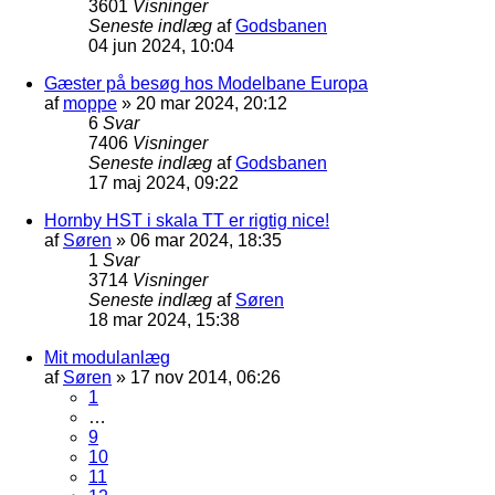
3601
Visninger
Seneste indlæg
af
Godsbanen
04 jun 2024, 10:04
Gæster på besøg hos Modelbane Europa
af
moppe
»
20 mar 2024, 20:12
6
Svar
7406
Visninger
Seneste indlæg
af
Godsbanen
17 maj 2024, 09:22
Hornby HST i skala TT er rigtig nice!
af
Søren
»
06 mar 2024, 18:35
1
Svar
3714
Visninger
Seneste indlæg
af
Søren
18 mar 2024, 15:38
Mit modulanlæg
af
Søren
»
17 nov 2014, 06:26
1
…
9
10
11