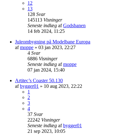
12
13
128
Svar
145113
Visninger
Seneste indlæg
af
Godsbanen
14 feb 2024, 11:25
Juleombygning på Modelbane Europa
af
moppe
»
03 jan 2023, 22:27
4
Svar
6886
Visninger
Seneste indlæg
af
moppe
07 jan 2024, 15:40
Artitec’s Coaster 50.130
af
bygger01
»
10 aug 2023, 22:22
1
2
3
4
37
Svar
22242
Visninger
Seneste indlæg
af
bygger01
21 sep 2023, 10:05