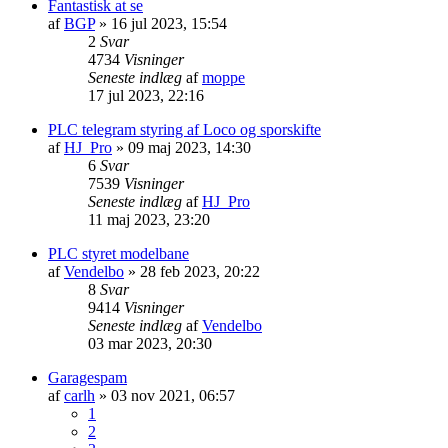
Fantastisk at se
af
BGP
»
16 jul 2023, 15:54
2
Svar
4734
Visninger
Seneste indlæg
af
moppe
17 jul 2023, 22:16
PLC telegram styring af Loco og sporskifte
af
HJ_Pro
»
09 maj 2023, 14:30
6
Svar
7539
Visninger
Seneste indlæg
af
HJ_Pro
11 maj 2023, 23:20
PLC styret modelbane
af
Vendelbo
»
28 feb 2023, 20:22
8
Svar
9414
Visninger
Seneste indlæg
af
Vendelbo
03 mar 2023, 20:30
Garagespam
af
carlh
»
03 nov 2021, 06:57
1
2