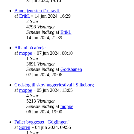
31 jul 2024, 19:10
Bane tjenesten får travlt.
af
ErikL
»
14 jun 2024, 16:29
2
Svar
4798
Visninger
Seneste indlæg
af
ErikL
14 jun 2024, 21:39
Albani på afveje
af
moppe
»
07 jun 2024, 00:10
1
Svar
3691
Visninger
Seneste indlæg
af
Godsbanen
07 jun 2024, 20:06
Godstog til skovhuggerfestival i Silkeborg
af
moppe
»
05 jun 2024, 13:05
4
Svar
5213
Visninger
Seneste indlæg
af
moppe
06 jun 2024, 19:00
Faller byggesæt "Güglingen"
af
Søren
»
04 jun 2024, 09:56
1
Svar