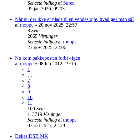
Seneste indlæg
af
Søren
05 jan 2026, 09:03
Når nu der ikke er plads til en vendesløjfe, hvad gør man så?
af
moppe
»
20 nov 2025, 22:57
8
Svar
2065
Visninger
Seneste indlæg
af
moppe
23 nov 2025, 22:06
Nu kom pakkeposten forbi - igen
af
moppe
»
08 feb 2012, 19:16
1
…
7
8
9
10
11
100
Svar
113719
Visninger
Seneste indlæg
af
moppe
07 okt 2025, 22:29
Dekas DSB MK