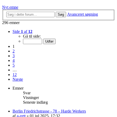
Nyt emne
Avanceret søgning
Søg
296 emner
Side
1
af
12
Gå til side:
1
2
3
4
5
…
12
Næste
Emner
Svar
Visninger
Seneste indlæg
Berlin Friedrichstrasse - 78 – Harde Werkers
af
a-zett
»
01 jul 2025, 17:32