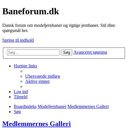
Baneforum.dk
Dansk forum om modeljernbaner og rigtige jernbaner. Stil dine
spørgsmål her.
Spring til indhold
Avanceret søgning
Søg
Hurtige links
Ubesvarede indlæg
Aktive emner
Log ind
Tilmeld
Boardindeks
Modeljernbaner
Medlemmernes Galleri
Søg
Medlemmernes Galleri