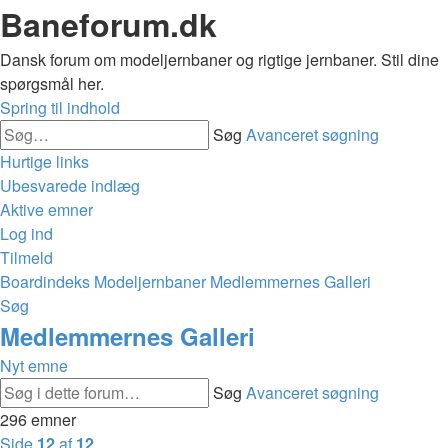
Baneforum.dk
Dansk forum om modeljernbaner og rigtige jernbaner. Stil dine
spørgsmål her.
Spring til indhold
Søg
Avanceret søgning
Hurtige links
Ubesvarede indlæg
Aktive emner
Log ind
Tilmeld
Boardindeks
Modeljernbaner
Medlemmernes Galleri
Søg
Medlemmernes Galleri
Nyt emne
Søg
Avanceret søgning
296 emner
Side
12
af
12