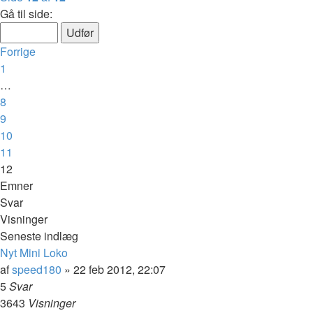
Gå til side:
Forrige
1
…
8
9
10
11
12
Emner
Svar
Visninger
Seneste indlæg
Nyt Mini Loko
af
speed180
»
22 feb 2012, 22:07
5
Svar
3643
Visninger