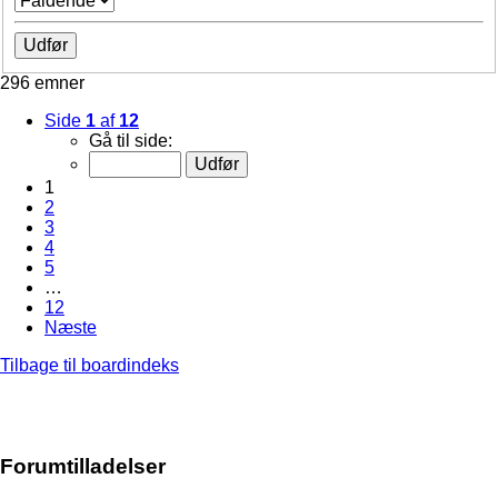
296 emner
Side
1
af
12
Gå til side:
1
2
3
4
5
…
12
Næste
Tilbage til boardindeks
Forumtilladelser