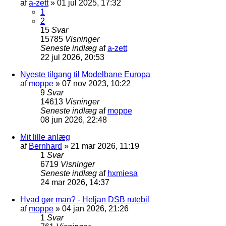
af
a-zett
»
01 jul 2025, 17:32
1
2
15
Svar
15785
Visninger
Seneste indlæg
af
a-zett
22 jul 2026, 20:53
Nyeste tilgang til Modelbane Europa
af
moppe
»
07 nov 2023, 10:22
9
Svar
14613
Visninger
Seneste indlæg
af
moppe
08 jun 2026, 22:48
Mit lille anlæg
af
Bernhard
»
21 mar 2026, 11:19
1
Svar
6719
Visninger
Seneste indlæg
af
hxmiesa
24 mar 2026, 14:37
Hvad gør man? - Heljan DSB rutebil
af
moppe
»
04 jan 2026, 21:26
1
Svar