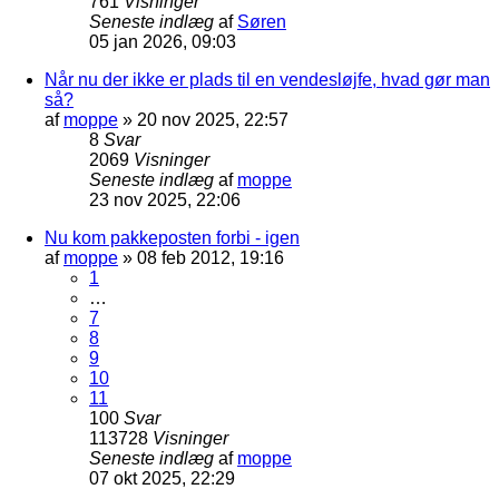
761
Visninger
Seneste indlæg
af
Søren
05 jan 2026, 09:03
Når nu der ikke er plads til en vendesløjfe, hvad gør man
så?
af
moppe
»
20 nov 2025, 22:57
8
Svar
2069
Visninger
Seneste indlæg
af
moppe
23 nov 2025, 22:06
Nu kom pakkeposten forbi - igen
af
moppe
»
08 feb 2012, 19:16
1
…
7
8
9
10
11
100
Svar
113728
Visninger
Seneste indlæg
af
moppe
07 okt 2025, 22:29