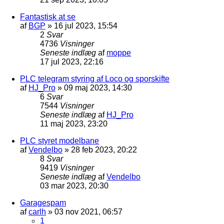
Fantastisk at se
af
BGP
»
16 jul 2023, 15:54
2
Svar
4736
Visninger
Seneste indlæg
af
moppe
17 jul 2023, 22:16
PLC telegram styring af Loco og sporskifte
af
HJ_Pro
»
09 maj 2023, 14:30
6
Svar
7544
Visninger
Seneste indlæg
af
HJ_Pro
11 maj 2023, 23:20
PLC styret modelbane
af
Vendelbo
»
28 feb 2023, 20:22
8
Svar
9419
Visninger
Seneste indlæg
af
Vendelbo
03 mar 2023, 20:30
Garagespam
af
carlh
»
03 nov 2021, 06:57
1