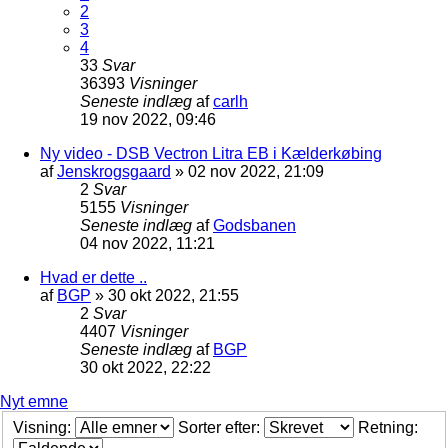
2
3
4
33
Svar
36393
Visninger
Seneste indlæg
af
carlh
19 nov 2022, 09:46
Ny video - DSB Vectron Litra EB i Kælderkøbing
af
Jenskrogsgaard
»
02 nov 2022, 21:09
2
Svar
5155
Visninger
Seneste indlæg
af
Godsbanen
04 nov 2022, 11:21
Hvad er dette ..
af
BGP
»
30 okt 2022, 21:55
2
Svar
4407
Visninger
Seneste indlæg
af
BGP
30 okt 2022, 22:22
Nyt emne
Visning:
Sorter efter:
Retning: