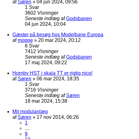
af
Søren
»
04 jun 2024, 09:56
1
Svar
3602
Visninger
Seneste indlæg
af
Godsbanen
04 jun 2024, 10:04
Gæster på besøg hos Modelbane Europa
af
moppe
»
20 mar 2024, 20:12
6
Svar
7412
Visninger
Seneste indlæg
af
Godsbanen
17 maj 2024, 09:22
Hornby HST i skala TT er rigtig nice!
af
Søren
»
06 mar 2024, 18:35
1
Svar
3716
Visninger
Seneste indlæg
af
Søren
18 mar 2024, 15:38
Mit modulanlæg
af
Søren
»
17 nov 2014, 06:26
1
…
9