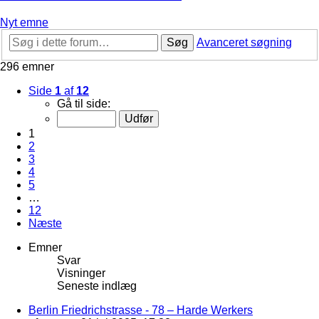
Nyt emne
Søg
Avanceret søgning
296 emner
Side
1
af
12
Gå til side:
1
2
3
4
5
…
12
Næste
Emner
Svar
Visninger
Seneste indlæg
Berlin Friedrichstrasse - 78 – Harde Werkers