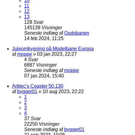
10
11
12
13
128
Svar
145139
Visninger
Seneste indlæg
af
Godsbanen
14 feb 2024, 11:25
Juleombygning på Modelbane Europa
af
moppe
»
03 jan 2023, 22:27
4
Svar
6887
Visninger
Seneste indlæg
af
moppe
07 jan 2024, 15:40
Artitec’s Coaster 50.130
af
bygger01
»
10 aug 2023, 22:22
1
2
3
4
37
Svar
22250
Visninger
Seneste indlæg
af
bygger01
21 sep 2023, 10:05