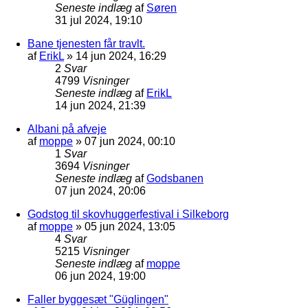
Seneste indlæg
af
Søren
31 jul 2024, 19:10
Bane tjenesten får travlt.
af
ErikL
»
14 jun 2024, 16:29
2
Svar
4799
Visninger
Seneste indlæg
af
ErikL
14 jun 2024, 21:39
Albani på afveje
af
moppe
»
07 jun 2024, 00:10
1
Svar
3694
Visninger
Seneste indlæg
af
Godsbanen
07 jun 2024, 20:06
Godstog til skovhuggerfestival i Silkeborg
af
moppe
»
05 jun 2024, 13:05
4
Svar
5215
Visninger
Seneste indlæg
af
moppe
06 jun 2024, 19:00
Faller byggesæt "Güglingen"