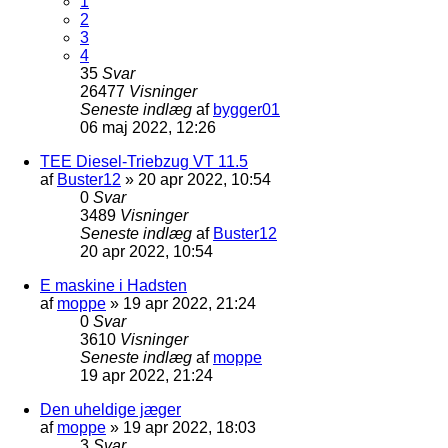
1
2
3
4
35
Svar
26477
Visninger
Seneste indlæg
af
bygger01
06 maj 2022, 12:26
TEE Diesel-Triebzug VT 11.5
af
Buster12
»
20 apr 2022, 10:54
0
Svar
3489
Visninger
Seneste indlæg
af
Buster12
20 apr 2022, 10:54
E maskine i Hadsten
af
moppe
»
19 apr 2022, 21:24
0
Svar
3610
Visninger
Seneste indlæg
af
moppe
19 apr 2022, 21:24
Den uheldige jæger
af
moppe
»
19 apr 2022, 18:03
3
Svar