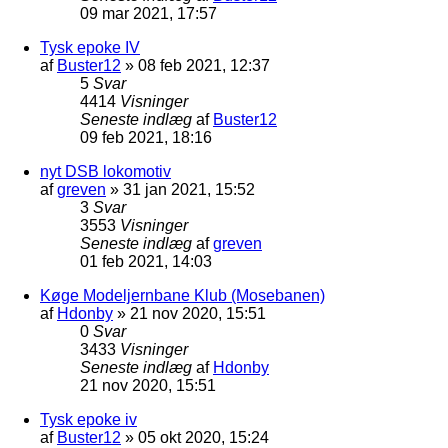
09 mar 2021, 17:57
Tysk epoke IV
af
Buster12
»
08 feb 2021, 12:37
5
Svar
4414
Visninger
Seneste indlæg
af
Buster12
09 feb 2021, 18:16
nyt DSB lokomotiv
af
greven
»
31 jan 2021, 15:52
3
Svar
3553
Visninger
Seneste indlæg
af
greven
01 feb 2021, 14:03
Køge Modeljernbane Klub (Mosebanen)
af
Hdonby
»
21 nov 2020, 15:51
0
Svar
3433
Visninger
Seneste indlæg
af
Hdonby
21 nov 2020, 15:51
Tysk epoke iv
af
Buster12
»
05 okt 2020, 15:24