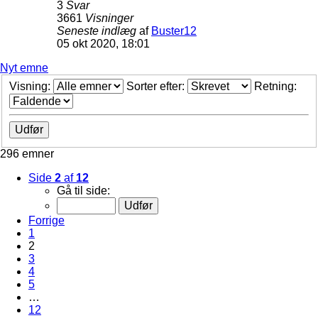
3
Svar
3661
Visninger
Seneste indlæg
af
Buster12
05 okt 2020, 18:01
Nyt emne
Visning:
Sorter efter:
Retning:
296 emner
Side
2
af
12
Gå til side:
Forrige
1
2
3
4
5
…
12