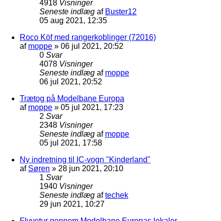
4918
Visninger
Seneste indlæg
af
Buster12
05 aug 2021, 12:35
Roco Köf med rangerkoblinger (72016)
af
moppe
»
06 jul 2021, 20:52
0
Svar
4078
Visninger
Seneste indlæg
af
moppe
06 jul 2021, 20:52
Trætog på Modelbane Europa
af
moppe
»
05 jul 2021, 17:23
2
Svar
2348
Visninger
Seneste indlæg
af
moppe
05 jul 2021, 17:58
Ny indretning til IC-vogn "Kinderland"
af
Søren
»
28 jun 2021, 20:10
1
Svar
1940
Visninger
Seneste indlæg
af
techek
29 jun 2021, 10:27
Flyvetur gennem Modelbane Europas lokaler