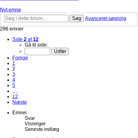
Nyt emne
Søg
Avanceret søgning
296 emner
Side
2
af
12
Gå til side:
Forrige
1
2
3
4
5
…
12
Næste
Emner
Svar
Visninger
Seneste indlæg