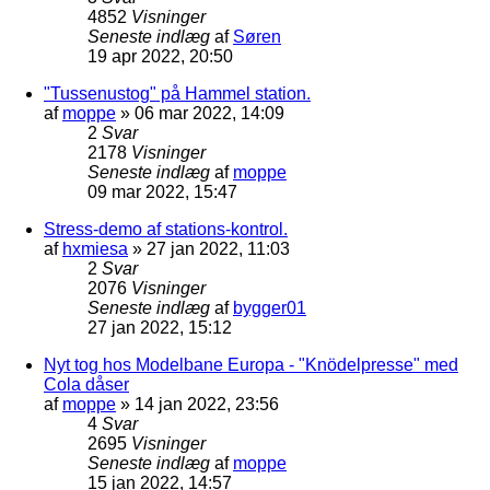
4852
Visninger
Seneste indlæg
af
Søren
19 apr 2022, 20:50
"Tussenustog" på Hammel station.
af
moppe
»
06 mar 2022, 14:09
2
Svar
2178
Visninger
Seneste indlæg
af
moppe
09 mar 2022, 15:47
Stress-demo af stations-kontrol.
af
hxmiesa
»
27 jan 2022, 11:03
2
Svar
2076
Visninger
Seneste indlæg
af
bygger01
27 jan 2022, 15:12
Nyt tog hos Modelbane Europa - "Knödelpresse" med
Cola dåser
af
moppe
»
14 jan 2022, 23:56
4
Svar
2695
Visninger
Seneste indlæg
af
moppe
15 jan 2022, 14:57