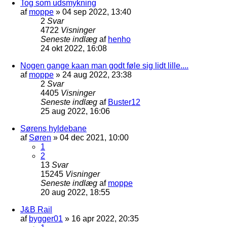
Tog som udsmykning
af
moppe
»
04 sep 2022, 13:40
2
Svar
4722
Visninger
Seneste indlæg
af
henho
24 okt 2022, 16:08
Nogen gange kaan man godt føle sig lidt lille....
af
moppe
»
24 aug 2022, 23:38
2
Svar
4405
Visninger
Seneste indlæg
af
Buster12
25 aug 2022, 16:06
Sørens hyldebane
af
Søren
»
04 dec 2021, 10:00
1
2
13
Svar
15245
Visninger
Seneste indlæg
af
moppe
20 aug 2022, 18:55
J&B Rail
af
bygger01
»
16 apr 2022, 20:35