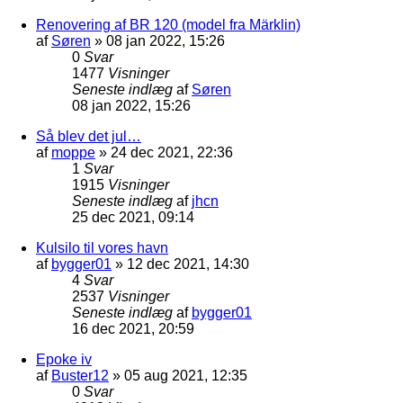
Renovering af BR 120 (model fra Märklin)
af
Søren
»
08 jan 2022, 15:26
0
Svar
1477
Visninger
Seneste indlæg
af
Søren
08 jan 2022, 15:26
Så blev det jul…
af
moppe
»
24 dec 2021, 22:36
1
Svar
1915
Visninger
Seneste indlæg
af
jhcn
25 dec 2021, 09:14
Kulsilo til vores havn
af
bygger01
»
12 dec 2021, 14:30
4
Svar
2537
Visninger
Seneste indlæg
af
bygger01
16 dec 2021, 20:59
Epoke iv
af
Buster12
»
05 aug 2021, 12:35
0
Svar