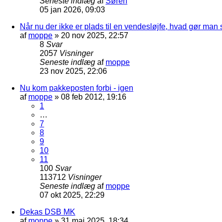
Seneste indlæg
af
Søren
05 jan 2026, 09:03
Når nu der ikke er plads til en vendesløjfe, hvad gør man
af
moppe
»
20 nov 2025, 22:57
8
Svar
2057
Visninger
Seneste indlæg
af
moppe
23 nov 2025, 22:06
Nu kom pakkeposten forbi - igen
af
moppe
»
08 feb 2012, 19:16
1
…
7
8
9
10
11
100
Svar
113712
Visninger
Seneste indlæg
af
moppe
07 okt 2025, 22:29
Dekas DSB MK
af
moppe
»
31 maj 2025, 18:34