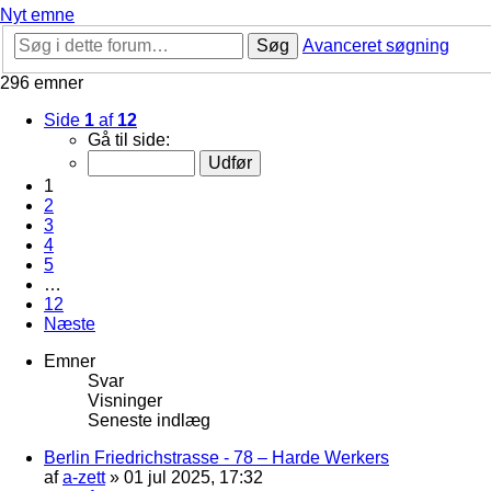
Nyt emne
Søg
Avanceret søgning
296 emner
Side
1
af
12
Gå til side:
1
2
3
4
5
…
12
Næste
Emner
Svar
Visninger
Seneste indlæg
Berlin Friedrichstrasse - 78 – Harde Werkers
af
a-zett
»
01 jul 2025, 17:32