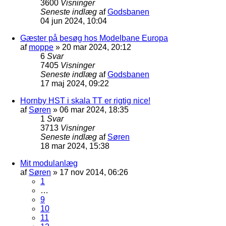
3600
Visninger
Seneste indlæg
af
Godsbanen
04 jun 2024, 10:04
Gæster på besøg hos Modelbane Europa
af
moppe
»
20 mar 2024, 20:12
6
Svar
7405
Visninger
Seneste indlæg
af
Godsbanen
17 maj 2024, 09:22
Hornby HST i skala TT er rigtig nice!
af
Søren
»
06 mar 2024, 18:35
1
Svar
3713
Visninger
Seneste indlæg
af
Søren
18 mar 2024, 15:38
Mit modulanlæg
af
Søren
»
17 nov 2014, 06:26
1
…
9
10
11