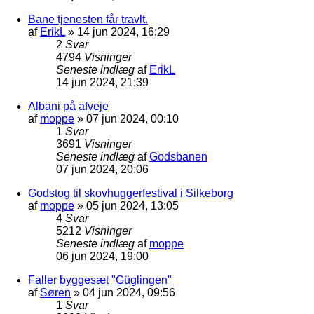
Bane tjenesten får travlt.
af
ErikL
»
14 jun 2024, 16:29
2
Svar
4794
Visninger
Seneste indlæg
af
ErikL
14 jun 2024, 21:39
Albani på afveje
af
moppe
»
07 jun 2024, 00:10
1
Svar
3691
Visninger
Seneste indlæg
af
Godsbanen
07 jun 2024, 20:06
Godstog til skovhuggerfestival i Silkeborg
af
moppe
»
05 jun 2024, 13:05
4
Svar
5212
Visninger
Seneste indlæg
af
moppe
06 jun 2024, 19:00
Faller byggesæt "Güglingen"
af
Søren
»
04 jun 2024, 09:56
1
Svar