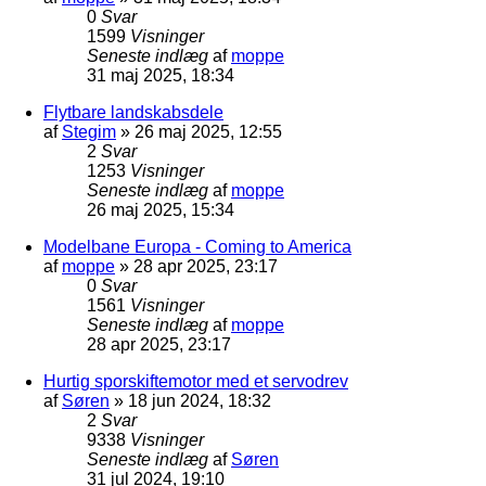
0
Svar
1599
Visninger
Seneste indlæg
af
moppe
31 maj 2025, 18:34
Flytbare landskabsdele
af
Stegim
»
26 maj 2025, 12:55
2
Svar
1253
Visninger
Seneste indlæg
af
moppe
26 maj 2025, 15:34
Modelbane Europa - Coming to America
af
moppe
»
28 apr 2025, 23:17
0
Svar
1561
Visninger
Seneste indlæg
af
moppe
28 apr 2025, 23:17
Hurtig sporskiftemotor med et servodrev
af
Søren
»
18 jun 2024, 18:32
2
Svar
9338
Visninger
Seneste indlæg
af
Søren
31 jul 2024, 19:10