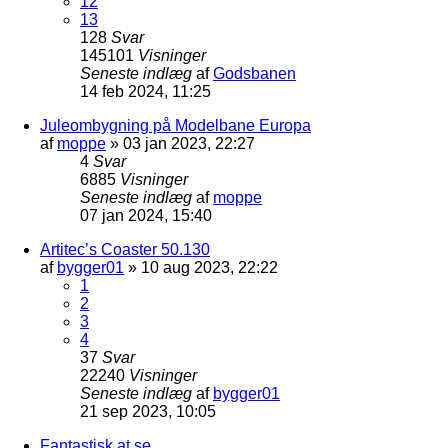
12
13
128
Svar
145101
Visninger
Seneste indlæg
af
Godsbanen
14 feb 2024, 11:25
Juleombygning på Modelbane Europa
af
moppe
»
03 jan 2023, 22:27
4
Svar
6885
Visninger
Seneste indlæg
af
moppe
07 jan 2024, 15:40
Artitec’s Coaster 50.130
af
bygger01
»
10 aug 2023, 22:22
1
2
3
4
37
Svar
22240
Visninger
Seneste indlæg
af
bygger01
21 sep 2023, 10:05
Fantastisk at se