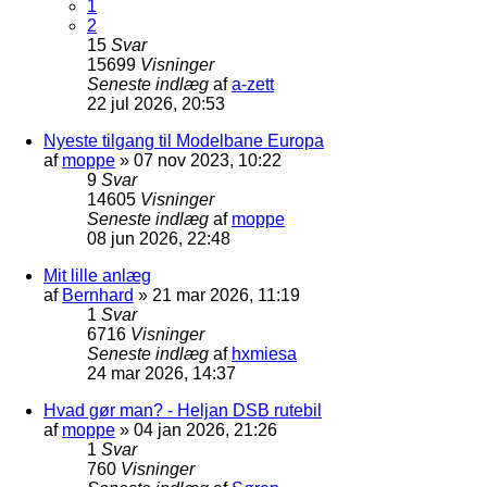
1
2
15
Svar
15699
Visninger
Seneste indlæg
af
a-zett
22 jul 2026, 20:53
Nyeste tilgang til Modelbane Europa
af
moppe
»
07 nov 2023, 10:22
9
Svar
14605
Visninger
Seneste indlæg
af
moppe
08 jun 2026, 22:48
Mit lille anlæg
af
Bernhard
»
21 mar 2026, 11:19
1
Svar
6716
Visninger
Seneste indlæg
af
hxmiesa
24 mar 2026, 14:37
Hvad gør man? - Heljan DSB rutebil
af
moppe
»
04 jan 2026, 21:26
1
Svar
760
Visninger