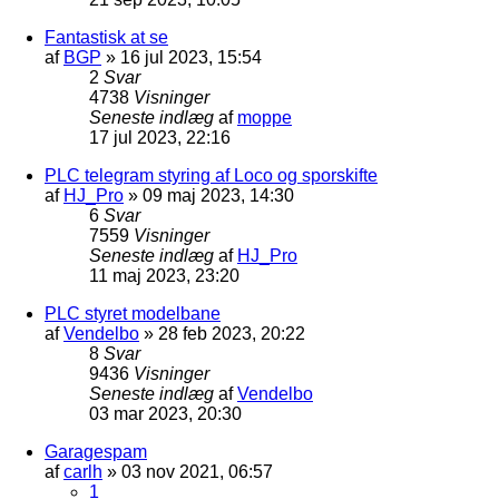
Fantastisk at se
af
BGP
»
16 jul 2023, 15:54
2
Svar
4738
Visninger
Seneste indlæg
af
moppe
17 jul 2023, 22:16
PLC telegram styring af Loco og sporskifte
af
HJ_Pro
»
09 maj 2023, 14:30
6
Svar
7559
Visninger
Seneste indlæg
af
HJ_Pro
11 maj 2023, 23:20
PLC styret modelbane
af
Vendelbo
»
28 feb 2023, 20:22
8
Svar
9436
Visninger
Seneste indlæg
af
Vendelbo
03 mar 2023, 20:30
Garagespam
af
carlh
»
03 nov 2021, 06:57
1