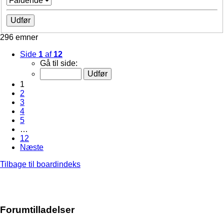
296 emner
Side
1
af
12
Gå til side:
1
2
3
4
5
…
12
Næste
Tilbage til boardindeks
Forumtilladelser