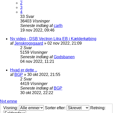
2
3
4
33
Svar
36403
Visninger
Seneste indlæg
af
carlh
19 nov 2022, 09:46
Ny video - DSB Vectron Litra EB i Kælderkøbing
af
Jenskrogsgaard
»
02 nov 2022, 21:09
2
Svar
5159
Visninger
Seneste indlæg
af
Godsbanen
04 nov 2022, 11:21
Hvad er dette ..
af
BGP
»
30 okt 2022, 21:55
2
Svar
4419
Visninger
Seneste indlæg
af
BGP
30 okt 2022, 22:22
Nyt emne
Visning:
Sorter efter:
Retning: