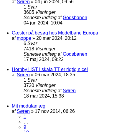
af
Søren
»
04 jun 2024, 09:56
1
Svar
3605
Visninger
Seneste indlæg
af
Godsbanen
04 jun 2024, 10:04
Gæster på besøg hos Modelbane Europa
af
moppe
»
20 mar 2024, 20:12
6
Svar
7418
Visninger
Seneste indlæg
af
Godsbanen
17 maj 2024, 09:22
Hornby HST i skala TT er rigtig nice!
af
Søren
»
06 mar 2024, 18:35
1
Svar
3720
Visninger
Seneste indlæg
af
Søren
18 mar 2024, 15:38
Mit modulanlæg
af
Søren
»
17 nov 2014, 06:26
1
…
9