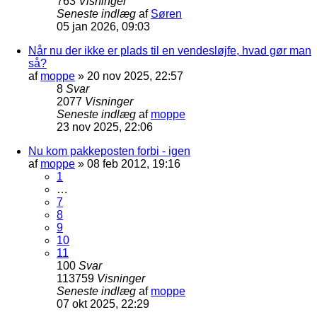
763
Visninger
Seneste indlæg
af
Søren
05 jan 2026, 09:03
Når nu der ikke er plads til en vendesløjfe, hvad gør man
så?
af
moppe
»
20 nov 2025, 22:57
8
Svar
2077
Visninger
Seneste indlæg
af
moppe
23 nov 2025, 22:06
Nu kom pakkeposten forbi - igen
af
moppe
»
08 feb 2012, 19:16
1
…
7
8
9
10
11
100
Svar
113759
Visninger
Seneste indlæg
af
moppe
07 okt 2025, 22:29