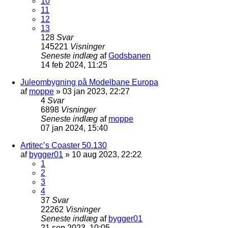
10
11
12
13
128
Svar
145221
Visninger
Seneste indlæg
af
Godsbanen
14 feb 2024, 11:25
Juleombygning på Modelbane Europa
af
moppe
»
03 jan 2023, 22:27
4
Svar
6898
Visninger
Seneste indlæg
af
moppe
07 jan 2024, 15:40
Artitec’s Coaster 50.130
af
bygger01
»
10 aug 2023, 22:22
1
2
3
4
37
Svar
22262
Visninger
Seneste indlæg
af
bygger01
21 sep 2023, 10:05