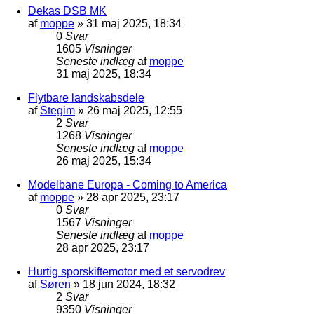
Dekas DSB MK
af
moppe
»
31 maj 2025, 18:34
0
Svar
1605
Visninger
Seneste indlæg
af
moppe
31 maj 2025, 18:34
Flytbare landskabsdele
af
Stegim
»
26 maj 2025, 12:55
2
Svar
1268
Visninger
Seneste indlæg
af
moppe
26 maj 2025, 15:34
Modelbane Europa - Coming to America
af
moppe
»
28 apr 2025, 23:17
0
Svar
1567
Visninger
Seneste indlæg
af
moppe
28 apr 2025, 23:17
Hurtig sporskiftemotor med et servodrev
af
Søren
»
18 jun 2024, 18:32
2
Svar
9350
Visninger