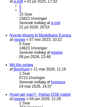
af
a-zett
»
01 jul 2025, 17:32
1
2
15
Svar
15822
Visninger
Seneste indlæg
af
a-zett
22 jul 2026, 20:53
Nyeste tilgang til Modelbane Europa
af
moppe
»
07 nov 2023, 10:22
9
Svar
14623
Visninger
Seneste indlæg
af
moppe
08 jun 2026, 22:48
Mit lille anlæg
af
Bernhard
»
21 mar 2026, 11:19
1
Svar
6723
Visninger
Seneste indlæg
af
hxmiesa
24 mar 2026, 14:37
Hvad gør man? - Heljan DSB rutebil
af
moppe
»
04 jan 2026, 21:26
1
Svar