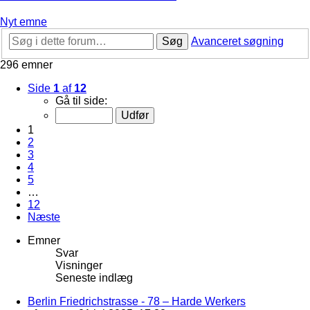
Nyt emne
Søg
Avanceret søgning
296 emner
Side
1
af
12
Gå til side:
1
2
3
4
5
…
12
Næste
Emner
Svar
Visninger
Seneste indlæg
Berlin Friedrichstrasse - 78 – Harde Werkers