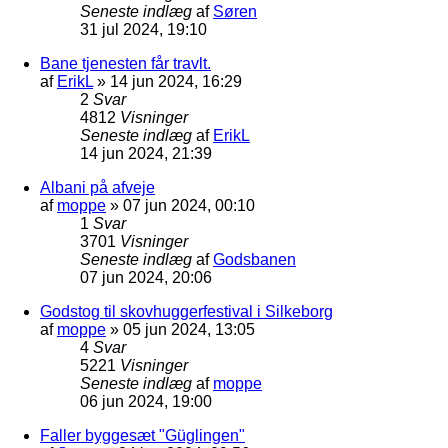
Seneste indlæg
af
Søren
31 jul 2024, 19:10
Bane tjenesten får travlt.
af
ErikL
»
14 jun 2024, 16:29
2
Svar
4812
Visninger
Seneste indlæg
af
ErikL
14 jun 2024, 21:39
Albani på afveje
af
moppe
»
07 jun 2024, 00:10
1
Svar
3701
Visninger
Seneste indlæg
af
Godsbanen
07 jun 2024, 20:06
Godstog til skovhuggerfestival i Silkeborg
af
moppe
»
05 jun 2024, 13:05
4
Svar
5221
Visninger
Seneste indlæg
af
moppe
06 jun 2024, 19:00
Faller byggesæt "Güglingen"