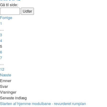
Gå til side:
Forrige
1
…
3
4
5
6
7
…
12
Næste
Emner
Svar
Visninger
Seneste indlæg
Starten af hjemme modulbane - revurderet rumplan