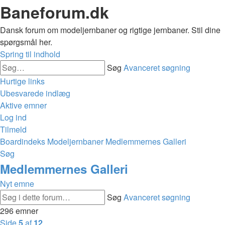
Baneforum.dk
Dansk forum om modeljernbaner og rigtige jernbaner. Stil dine
spørgsmål her.
Spring til indhold
Søg
Avanceret søgning
Hurtige links
Ubesvarede indlæg
Aktive emner
Log ind
Tilmeld
Boardindeks
Modeljernbaner
Medlemmernes Galleri
Søg
Medlemmernes Galleri
Nyt emne
Søg
Avanceret søgning
296 emner
Side
5
af
12