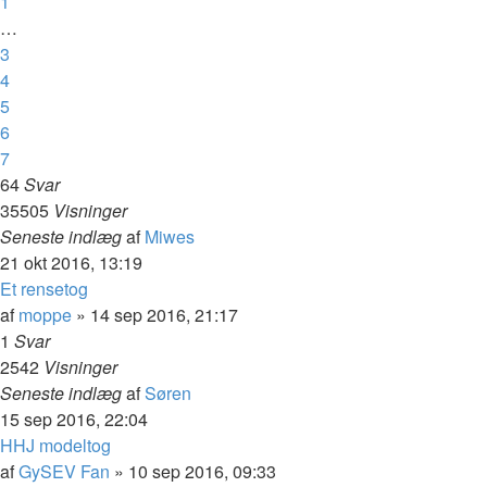
1
…
3
4
5
6
7
64
Svar
35505
Visninger
Seneste indlæg
af
Miwes
21 okt 2016, 13:19
Et rensetog
af
moppe
»
14 sep 2016, 21:17
1
Svar
2542
Visninger
Seneste indlæg
af
Søren
15 sep 2016, 22:04
HHJ modeltog
af
GySEV Fan
»
10 sep 2016, 09:33