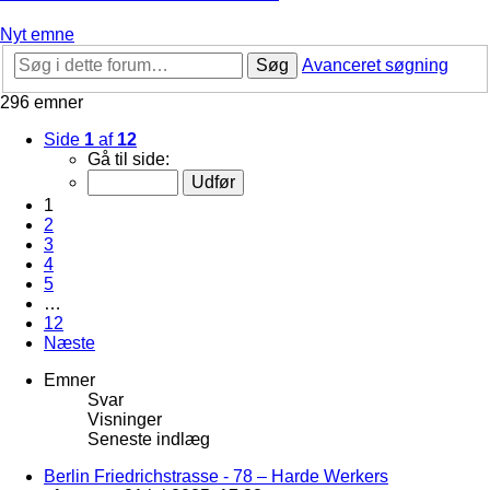
Nyt emne
Søg
Avanceret søgning
296 emner
Side
1
af
12
Gå til side:
1
2
3
4
5
…
12
Næste
Emner
Svar
Visninger
Seneste indlæg
Berlin Friedrichstrasse - 78 – Harde Werkers