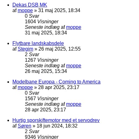
Dekas DSB MK
af
moppe
»
31 maj 2025, 18:34
0
Svar
1604
Visninger
Seneste indlæg
af
moppe
31 maj 2025, 18:34
Flytbare landskabsdele
af
Stegim
»
26 maj 2025, 12:55
2
Svar
1267
Visninger
Seneste indlæg
af
moppe
26 maj 2025, 15:34
Modelbane Europa - Coming to America
af
moppe
»
28 apr 2025, 23:17
0
Svar
1567
Visninger
Seneste indlæg
af
moppe
28 apr 2025, 23:17
Hurtig sporskiftemotor med et servodrev
af
Søren
»
18 jun 2024, 18:32
2
Svar
9346
Visninger