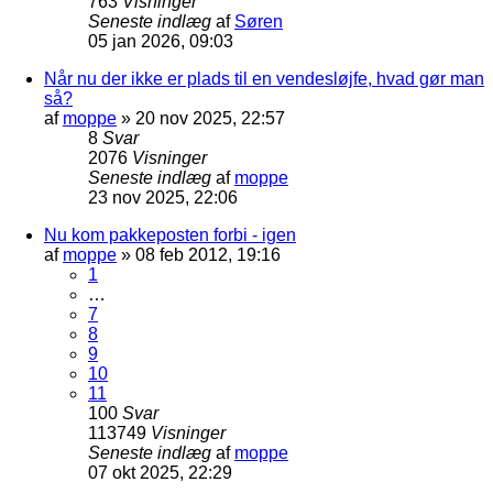
763
Visninger
Seneste indlæg
af
Søren
05 jan 2026, 09:03
Når nu der ikke er plads til en vendesløjfe, hvad gør man
så?
af
moppe
»
20 nov 2025, 22:57
8
Svar
2076
Visninger
Seneste indlæg
af
moppe
23 nov 2025, 22:06
Nu kom pakkeposten forbi - igen
af
moppe
»
08 feb 2012, 19:16
1
…
7
8
9
10
11
100
Svar
113749
Visninger
Seneste indlæg
af
moppe
07 okt 2025, 22:29