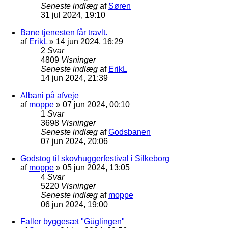
Seneste indlæg
af
Søren
31 jul 2024, 19:10
Bane tjenesten får travlt.
af
ErikL
»
14 jun 2024, 16:29
2
Svar
4809
Visninger
Seneste indlæg
af
ErikL
14 jun 2024, 21:39
Albani på afveje
af
moppe
»
07 jun 2024, 00:10
1
Svar
3698
Visninger
Seneste indlæg
af
Godsbanen
07 jun 2024, 20:06
Godstog til skovhuggerfestival i Silkeborg
af
moppe
»
05 jun 2024, 13:05
4
Svar
5220
Visninger
Seneste indlæg
af
moppe
06 jun 2024, 19:00
Faller byggesæt "Güglingen"