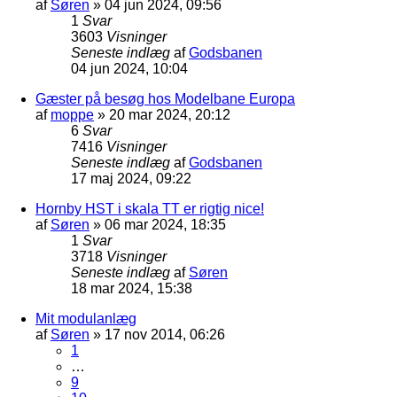
af
Søren
»
04 jun 2024, 09:56
1
Svar
3603
Visninger
Seneste indlæg
af
Godsbanen
04 jun 2024, 10:04
Gæster på besøg hos Modelbane Europa
af
moppe
»
20 mar 2024, 20:12
6
Svar
7416
Visninger
Seneste indlæg
af
Godsbanen
17 maj 2024, 09:22
Hornby HST i skala TT er rigtig nice!
af
Søren
»
06 mar 2024, 18:35
1
Svar
3718
Visninger
Seneste indlæg
af
Søren
18 mar 2024, 15:38
Mit modulanlæg
af
Søren
»
17 nov 2014, 06:26
1
…
9