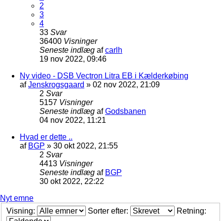
2
3
4
33
Svar
36400
Visninger
Seneste indlæg
af
carlh
19 nov 2022, 09:46
Ny video - DSB Vectron Litra EB i Kælderkøbing
af
Jenskrogsgaard
»
02 nov 2022, 21:09
2
Svar
5157
Visninger
Seneste indlæg
af
Godsbanen
04 nov 2022, 11:21
Hvad er dette ..
af
BGP
»
30 okt 2022, 21:55
2
Svar
4413
Visninger
Seneste indlæg
af
BGP
30 okt 2022, 22:22
Nyt emne
Visning:
Sorter efter:
Retning: