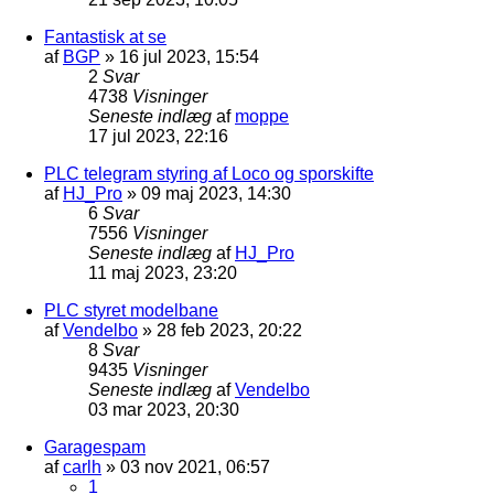
Fantastisk at se
af
BGP
»
16 jul 2023, 15:54
2
Svar
4738
Visninger
Seneste indlæg
af
moppe
17 jul 2023, 22:16
PLC telegram styring af Loco og sporskifte
af
HJ_Pro
»
09 maj 2023, 14:30
6
Svar
7556
Visninger
Seneste indlæg
af
HJ_Pro
11 maj 2023, 23:20
PLC styret modelbane
af
Vendelbo
»
28 feb 2023, 20:22
8
Svar
9435
Visninger
Seneste indlæg
af
Vendelbo
03 mar 2023, 20:30
Garagespam
af
carlh
»
03 nov 2021, 06:57
1