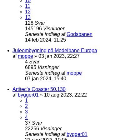
10
11
12
13
128
Svar
145196
Visninger
Seneste indlæg
af
Godsbanen
14 feb 2024, 11:25
Juleombygning på Modelbane Europa
af
moppe
»
03 jan 2023, 22:27
4
Svar
6895
Visninger
Seneste indlæg
af
moppe
07 jan 2024, 15:40
Artitec’s Coaster 50.130
af
bygger01
»
10 aug 2023, 22:22
1
2
3
4
37
Svar
22256
Visninger
Seneste indlæg
af
bygger01
21 sep 2023, 10:05