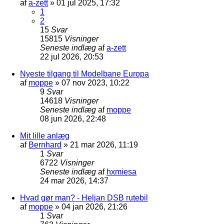
af
a-zett
»
01 jul 2025, 17:32
1
2
15
Svar
15815
Visninger
Seneste indlæg
af
a-zett
22 jul 2026, 20:53
Nyeste tilgang til Modelbane Europa
af
moppe
»
07 nov 2023, 10:22
9
Svar
14618
Visninger
Seneste indlæg
af
moppe
08 jun 2026, 22:48
Mit lille anlæg
af
Bernhard
»
21 mar 2026, 11:19
1
Svar
6722
Visninger
Seneste indlæg
af
hxmiesa
24 mar 2026, 14:37
Hvad gør man? - Heljan DSB rutebil
af
moppe
»
04 jan 2026, 21:26
1
Svar