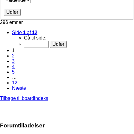
296 emner
Side
1
af
12
Gå til side:
1
2
3
4
5
…
12
Næste
Tilbage til boardindeks
Forumtilladelser