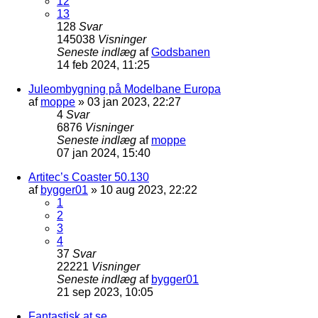
12
13
128
Svar
145038
Visninger
Seneste indlæg
af
Godsbanen
14 feb 2024, 11:25
Juleombygning på Modelbane Europa
af
moppe
»
03 jan 2023, 22:27
4
Svar
6876
Visninger
Seneste indlæg
af
moppe
07 jan 2024, 15:40
Artitec’s Coaster 50.130
af
bygger01
»
10 aug 2023, 22:22
1
2
3
4
37
Svar
22221
Visninger
Seneste indlæg
af
bygger01
21 sep 2023, 10:05
Fantastisk at se