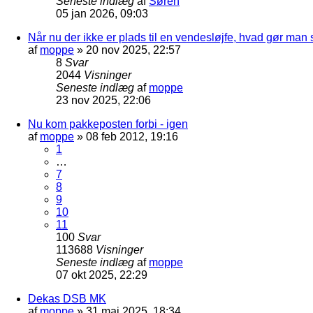
Seneste indlæg
af
Søren
05 jan 2026, 09:03
Når nu der ikke er plads til en vendesløjfe, hvad gør man
af
moppe
»
20 nov 2025, 22:57
8
Svar
2044
Visninger
Seneste indlæg
af
moppe
23 nov 2025, 22:06
Nu kom pakkeposten forbi - igen
af
moppe
»
08 feb 2012, 19:16
1
…
7
8
9
10
11
100
Svar
113688
Visninger
Seneste indlæg
af
moppe
07 okt 2025, 22:29
Dekas DSB MK
af
moppe
»
31 maj 2025, 18:34