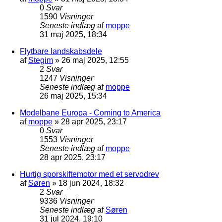
0
Svar
1590
Visninger
Seneste indlæg
af
moppe
31 maj 2025, 18:34
Flytbare landskabsdele
af
Stegim
»
26 maj 2025, 12:55
2
Svar
1247
Visninger
Seneste indlæg
af
moppe
26 maj 2025, 15:34
Modelbane Europa - Coming to America
af
moppe
»
28 apr 2025, 23:17
0
Svar
1553
Visninger
Seneste indlæg
af
moppe
28 apr 2025, 23:17
Hurtig sporskiftemotor med et servodrev
af
Søren
»
18 jun 2024, 18:32
2
Svar
9336
Visninger
Seneste indlæg
af
Søren
31 jul 2024, 19:10