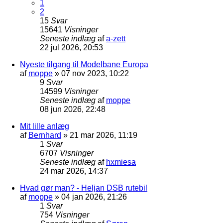
1
2
15
Svar
15641
Visninger
Seneste indlæg
af
a-zett
22 jul 2026, 20:53
Nyeste tilgang til Modelbane Europa
af
moppe
»
07 nov 2023, 10:22
9
Svar
14599
Visninger
Seneste indlæg
af
moppe
08 jun 2026, 22:48
Mit lille anlæg
af
Bernhard
»
21 mar 2026, 11:19
1
Svar
6707
Visninger
Seneste indlæg
af
hxmiesa
24 mar 2026, 14:37
Hvad gør man? - Heljan DSB rutebil
af
moppe
»
04 jan 2026, 21:26
1
Svar
754
Visninger