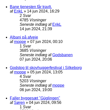
Bane tjenesten får travlt.
af
ErikL
»
14 jun 2024, 16:29
2
Svar
4785
Visninger
Seneste indlæg
af
ErikL
14 jun 2024, 21:39
Albani på afveje
af
moppe
»
07 jun 2024, 00:10
1
Svar
3685
Visninger
Seneste indlæg
af
Godsbanen
07 jun 2024, 20:06
Godstog til skovhuggerfestival i Silkeborg
af
moppe
»
05 jun 2024, 13:05
4
Svar
5203
Visninger
Seneste indlæg
af
moppe
06 jun 2024, 19:00
Faller byggesæt "Güglingen"
af
Søren
»
04 jun 2024, 09:56
1
Svar