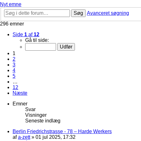
Nyt emne
Søg
Avanceret søgning
296 emner
Side
1
af
12
Gå til side:
1
2
3
4
5
…
12
Næste
Emner
Svar
Visninger
Seneste indlæg
Berlin Friedrichstrasse - 78 – Harde Werkers
af
a-zett
»
01 jul 2025, 17:32