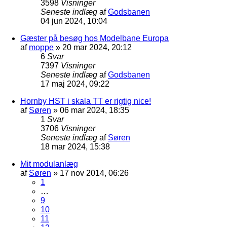
3598
Visninger
Seneste indlæg
af
Godsbanen
04 jun 2024, 10:04
Gæster på besøg hos Modelbane Europa
af
moppe
»
20 mar 2024, 20:12
6
Svar
7397
Visninger
Seneste indlæg
af
Godsbanen
17 maj 2024, 09:22
Hornby HST i skala TT er rigtig nice!
af
Søren
»
06 mar 2024, 18:35
1
Svar
3706
Visninger
Seneste indlæg
af
Søren
18 mar 2024, 15:38
Mit modulanlæg
af
Søren
»
17 nov 2014, 06:26
1
…
9
10
11