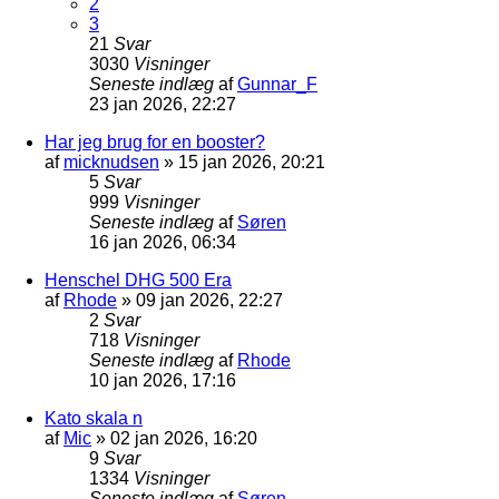
2
3
21
Svar
3030
Visninger
Seneste indlæg
af
Gunnar_F
23 jan 2026, 22:27
Har jeg brug for en booster?
af
micknudsen
»
15 jan 2026, 20:21
5
Svar
999
Visninger
Seneste indlæg
af
Søren
16 jan 2026, 06:34
Henschel DHG 500 Era
af
Rhode
»
09 jan 2026, 22:27
2
Svar
718
Visninger
Seneste indlæg
af
Rhode
10 jan 2026, 17:16
Kato skala n
af
Mic
»
02 jan 2026, 16:20
9
Svar
1334
Visninger
Seneste indlæg
af
Søren