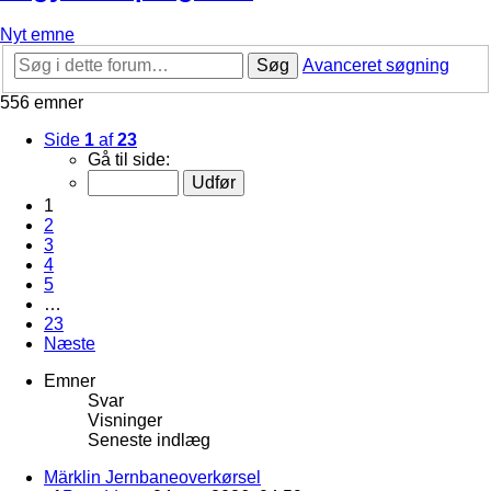
Nyt emne
Søg
Avanceret søgning
556 emner
Side
1
af
23
Gå til side:
1
2
3
4
5
…
23
Næste
Emner
Svar
Visninger
Seneste indlæg
Märklin Jernbaneoverkørsel