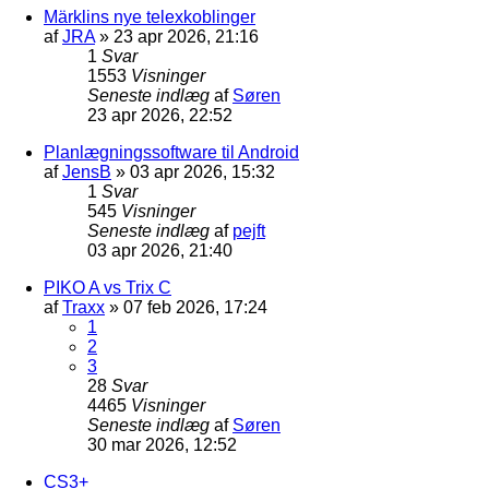
Märklins nye telexkoblinger
af
JRA
»
23 apr 2026, 21:16
1
Svar
1553
Visninger
Seneste indlæg
af
Søren
23 apr 2026, 22:52
Planlægningssoftware til Android
af
JensB
»
03 apr 2026, 15:32
1
Svar
545
Visninger
Seneste indlæg
af
pejft
03 apr 2026, 21:40
PIKO A vs Trix C
af
Traxx
»
07 feb 2026, 17:24
1
2
3
28
Svar
4465
Visninger
Seneste indlæg
af
Søren
30 mar 2026, 12:52
CS3+