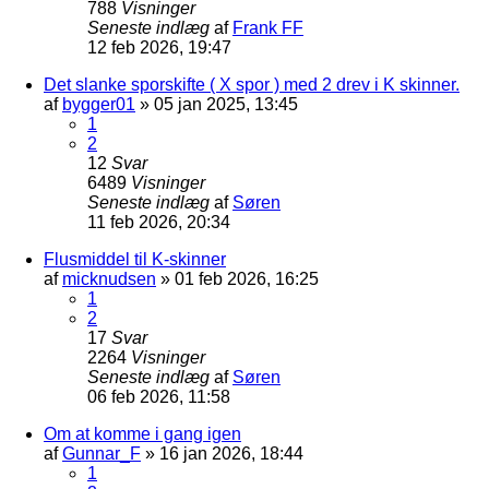
788
Visninger
Seneste indlæg
af
Frank FF
12 feb 2026, 19:47
Det slanke sporskifte ( X spor ) med 2 drev i K skinner.
af
bygger01
»
05 jan 2025, 13:45
1
2
12
Svar
6489
Visninger
Seneste indlæg
af
Søren
11 feb 2026, 20:34
Flusmiddel til K-skinner
af
micknudsen
»
01 feb 2026, 16:25
1
2
17
Svar
2264
Visninger
Seneste indlæg
af
Søren
06 feb 2026, 11:58
Om at komme i gang igen
af
Gunnar_F
»
16 jan 2026, 18:44
1