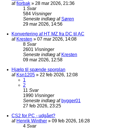
af
fjorbak
»
28 mar 2026, 21:36
1
Svar
584
Visninger
Seneste indlæg
af
Søren
29 mar 2026, 14:56
Konvertering af HT MZ fra DC til AC
af
Kresten
»
07 mar 2026, 14:08
8
Svar
2601
Visninger
Seneste indlæg
af
Kresten
09 mar 2026, 12:58
Hjælp til spænde sporplan
af
Ksn1205
»
22 feb 2026, 12:08
1
2
11
Svar
1990
Visninger
Seneste indlæg
af
bygger01
27 feb 2026, 23:25
CS2 for PC - udgået?
af
Henrik Winther
»
09 feb 2026, 16:28
4
Svar