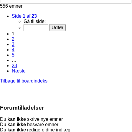
556 emner
Side
1
af
23
Gå til side:
1
2
3
4
5
…
23
Næste
Tilbage til boardindeks
Forumtilladelser
Du
kan ikke
skrive nye emner
Du
kan ikke
besvare emner
Du
kan ikke
redigere dine indlæg