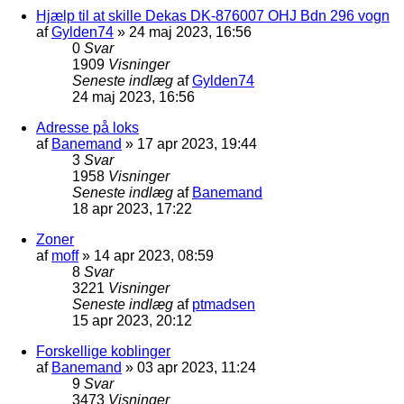
Hjælp til at skille Dekas DK-876007 OHJ Bdn 296 vogn
af
Gylden74
»
24 maj 2023, 16:56
0
Svar
1909
Visninger
Seneste indlæg
af
Gylden74
24 maj 2023, 16:56
Adresse på loks
af
Banemand
»
17 apr 2023, 19:44
3
Svar
1958
Visninger
Seneste indlæg
af
Banemand
18 apr 2023, 17:22
Zoner
af
moff
»
14 apr 2023, 08:59
8
Svar
3221
Visninger
Seneste indlæg
af
ptmadsen
15 apr 2023, 20:12
Forskellige koblinger
af
Banemand
»
03 apr 2023, 11:24
9
Svar
3473
Visninger