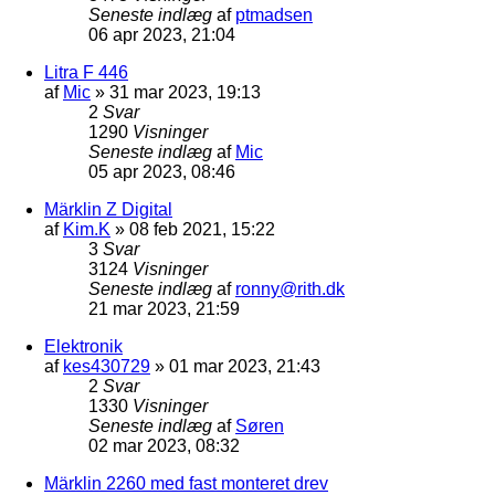
Seneste indlæg
af
ptmadsen
06 apr 2023, 21:04
Litra F 446
af
Mic
»
31 mar 2023, 19:13
2
Svar
1290
Visninger
Seneste indlæg
af
Mic
05 apr 2023, 08:46
Märklin Z Digital
af
Kim.K
»
08 feb 2021, 15:22
3
Svar
3124
Visninger
Seneste indlæg
af
ronny@rith.dk
21 mar 2023, 21:59
Elektronik
af
kes430729
»
01 mar 2023, 21:43
2
Svar
1330
Visninger
Seneste indlæg
af
Søren
02 mar 2023, 08:32
Märklin 2260 med fast monteret drev