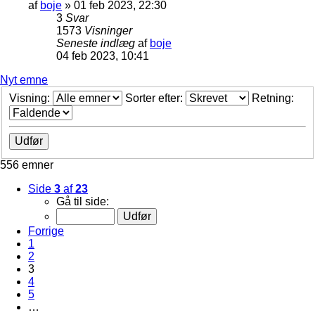
af
boje
»
01 feb 2023, 22:30
3
Svar
1573
Visninger
Seneste indlæg
af
boje
04 feb 2023, 10:41
Nyt emne
Visning:
Sorter efter:
Retning:
556 emner
Side
3
af
23
Gå til side:
Forrige
1
2
3
4
5
…