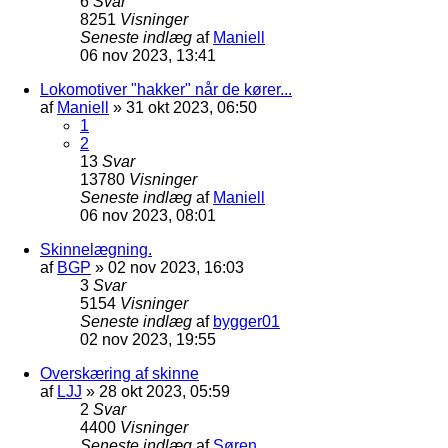
6
Svar
8251
Visninger
Seneste indlæg
af
Maniell
06 nov 2023, 13:41
Lokomotiver "hakker" når de kører...
af
Maniell
»
31 okt 2023, 06:50
1
2
13
Svar
13780
Visninger
Seneste indlæg
af
Maniell
06 nov 2023, 08:01
Skinnelægning.
af
BGP
»
02 nov 2023, 16:03
3
Svar
5154
Visninger
Seneste indlæg
af
bygger01
02 nov 2023, 19:55
Overskæring af skinne
af
LJJ
»
28 okt 2023, 05:59
2
Svar
4400
Visninger
Seneste indlæg
af
Søren