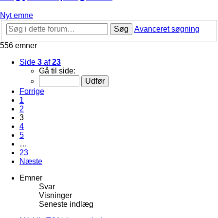
Nyt emne
Søg
Avanceret søgning
556 emner
Side
3
af
23
Gå til side:
Forrige
1
2
3
4
5
…
23
Næste
Emner
Svar
Visninger
Seneste indlæg