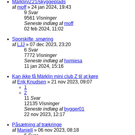
Märklin/Z21/skyggeplads
af
moff
»
24 jan 2024, 19:43
9
Svar
9561
Visninger
Seneste indlæg
af
moff
02 feb 2024, 11:02
Sporskifte ,smøring
af
LJJ
»
07 dec 2023, 23:20
6
Svar
7772
Visninger
Seneste indlæg
af
hxmiesa
11 jan 2024, 15:16
Kan ikke få Märklin mini club Z til at køre
af
Erik Knudsen
»
21 nov 2023, 09:07
1
2
11
Svar
12135
Visninger
Seneste indlæg
af
bygger01
22 nov 2023, 12:17
Påsætning af trækringe
af
Maniell
»
06 nov 2023, 08:18