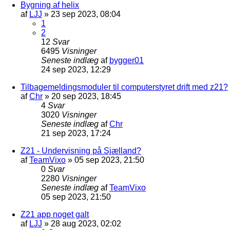
Bygning af helix
af
LJJ
»
23 sep 2023, 08:04
1
2
12
Svar
6495
Visninger
Seneste indlæg
af
bygger01
24 sep 2023, 12:29
Tilbagemeldingsmoduler til computerstyret drift med z21?
af
Chr
»
20 sep 2023, 18:45
4
Svar
3020
Visninger
Seneste indlæg
af
Chr
21 sep 2023, 17:24
Z21 - Undervisning på Sjælland?
af
TeamVixo
»
05 sep 2023, 21:50
0
Svar
2280
Visninger
Seneste indlæg
af
TeamVixo
05 sep 2023, 21:50
Z21 app noget galt
af
LJJ
»
28 aug 2023, 02:02