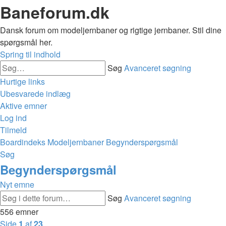
Baneforum.dk
Dansk forum om modeljernbaner og rigtige jernbaner. Stil dine
spørgsmål her.
Spring til indhold
Søg
Avanceret søgning
Hurtige links
Ubesvarede indlæg
Aktive emner
Log ind
Tilmeld
Boardindeks
Modeljernbaner
Begynderspørgsmål
Søg
Begynderspørgsmål
Nyt emne
Søg
Avanceret søgning
556 emner
Side
1
af
23