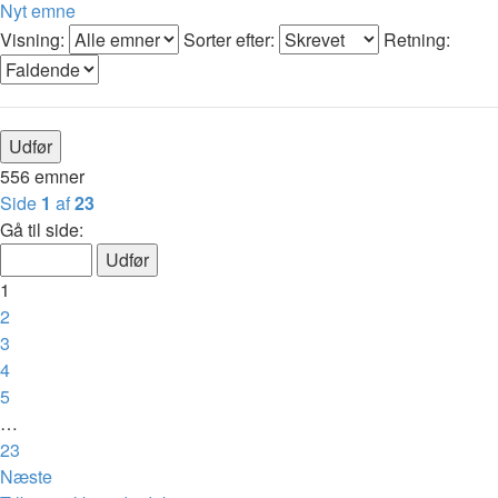
Nyt emne
Visning:
Sorter efter:
Retning:
556 emner
Side
1
af
23
Gå til side:
1
2
3
4
5
…
23
Næste