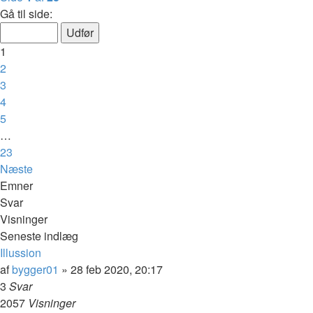
Gå til side:
1
2
3
4
5
…
23
Næste
Emner
Svar
Visninger
Seneste indlæg
Illussion
af
bygger01
»
28 feb 2020, 20:17
3
Svar
2057
Visninger