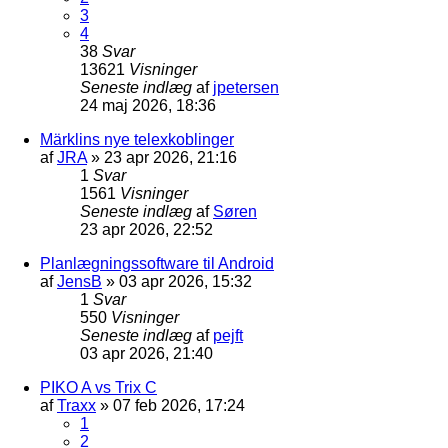
3
4
38
Svar
13621
Visninger
Seneste indlæg
af
jpetersen
24 maj 2026, 18:36
Märklins nye telexkoblinger
af
JRA
»
23 apr 2026, 21:16
1
Svar
1561
Visninger
Seneste indlæg
af
Søren
23 apr 2026, 22:52
Planlægningssoftware til Android
af
JensB
»
03 apr 2026, 15:32
1
Svar
550
Visninger
Seneste indlæg
af
pejft
03 apr 2026, 21:40
PIKO A vs Trix C
af
Traxx
»
07 feb 2026, 17:24
1
2