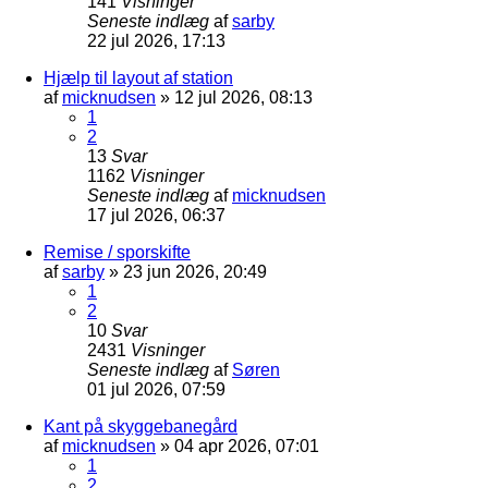
141
Visninger
Seneste indlæg
af
sarby
22 jul 2026, 17:13
Hjælp til layout af station
af
micknudsen
»
12 jul 2026, 08:13
1
2
13
Svar
1162
Visninger
Seneste indlæg
af
micknudsen
17 jul 2026, 06:37
Remise / sporskifte
af
sarby
»
23 jun 2026, 20:49
1
2
10
Svar
2431
Visninger
Seneste indlæg
af
Søren
01 jul 2026, 07:59
Kant på skyggebanegård
af
micknudsen
»
04 apr 2026, 07:01
1
2