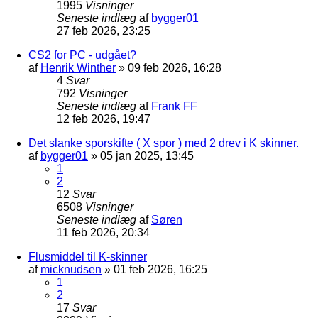
1995
Visninger
Seneste indlæg
af
bygger01
27 feb 2026, 23:25
CS2 for PC - udgået?
af
Henrik Winther
»
09 feb 2026, 16:28
4
Svar
792
Visninger
Seneste indlæg
af
Frank FF
12 feb 2026, 19:47
Det slanke sporskifte ( X spor ) med 2 drev i K skinner.
af
bygger01
»
05 jan 2025, 13:45
1
2
12
Svar
6508
Visninger
Seneste indlæg
af
Søren
11 feb 2026, 20:34
Flusmiddel til K-skinner
af
micknudsen
»
01 feb 2026, 16:25
1
2
17
Svar