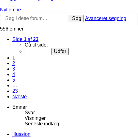
Nyt emne
Søg
Avanceret søgning
556 emner
Side
1
af
23
Gå til side:
1
2
3
4
5
…
23
Næste
Emner
Svar
Visninger
Seneste indlæg
Illussion