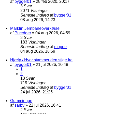
af
bygger01
»
28 feb 2020, 20:17
3
Svar
2071
Visninger
Seneste indlæg
af
bygger01
08 aug 2026, 14:23
Märklin Jernbaneoverkørsel
af
Pt redder
»
04 aug 2026, 04:59
3
Svar
183
Visninger
Seneste indlæg
af
moppe
04 aug 2026, 18:59
Hjælp / Hvor stammer den stige fra
af
bygger01
»
21 jul 2026, 10:48
1
2
13
Svar
719
Visninger
Seneste indlæg
af
bygger01
24 jul 2026, 21:25
Gummiringe
af
sarby
»
22 jul 2026, 16:41
2
Svar