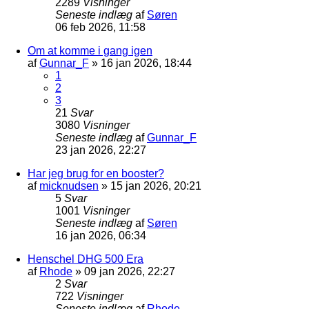
2289
Visninger
Seneste indlæg
af
Søren
06 feb 2026, 11:58
Om at komme i gang igen
af
Gunnar_F
»
16 jan 2026, 18:44
1
2
3
21
Svar
3080
Visninger
Seneste indlæg
af
Gunnar_F
23 jan 2026, 22:27
Har jeg brug for en booster?
af
micknudsen
»
15 jan 2026, 20:21
5
Svar
1001
Visninger
Seneste indlæg
af
Søren
16 jan 2026, 06:34
Henschel DHG 500 Era
af
Rhode
»
09 jan 2026, 22:27
2
Svar
722
Visninger
Seneste indlæg
af
Rhode