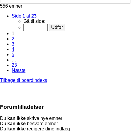
556 emner
Side
1
af
23
Gå til side:
1
2
3
4
5
…
23
Næste
Tilbage til boardindeks
Forumtilladelser
Du
kan ikke
skrive nye emner
Du
kan ikke
besvare emner
Du
kan ikke
redigere dine indlæg