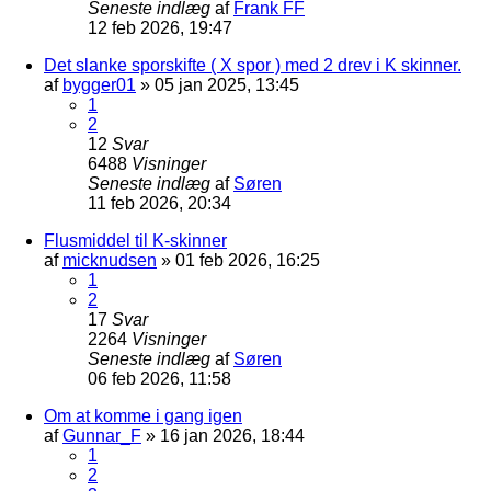
Seneste indlæg
af
Frank FF
12 feb 2026, 19:47
Det slanke sporskifte ( X spor ) med 2 drev i K skinner.
af
bygger01
»
05 jan 2025, 13:45
1
2
12
Svar
6488
Visninger
Seneste indlæg
af
Søren
11 feb 2026, 20:34
Flusmiddel til K-skinner
af
micknudsen
»
01 feb 2026, 16:25
1
2
17
Svar
2264
Visninger
Seneste indlæg
af
Søren
06 feb 2026, 11:58
Om at komme i gang igen
af
Gunnar_F
»
16 jan 2026, 18:44
1
2