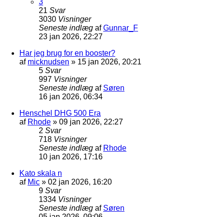
3
21
Svar
3030
Visninger
Seneste indlæg
af
Gunnar_F
23 jan 2026, 22:27
Har jeg brug for en booster?
af
micknudsen
»
15 jan 2026, 20:21
5
Svar
997
Visninger
Seneste indlæg
af
Søren
16 jan 2026, 06:34
Henschel DHG 500 Era
af
Rhode
»
09 jan 2026, 22:27
2
Svar
718
Visninger
Seneste indlæg
af
Rhode
10 jan 2026, 17:16
Kato skala n
af
Mic
»
02 jan 2026, 16:20
9
Svar
1334
Visninger
Seneste indlæg
af
Søren
05 jan 2026, 09:06