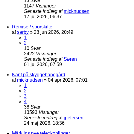
13
Svar
1147
Visninger
Seneste indlæg
af
micknudsen
17 jul 2026, 06:37
Remise / sporskifte
af
sarby
»
23 jun 2026, 20:49
1
2
10
Svar
2422
Visninger
Seneste indlæg
af
Søren
01 jul 2026, 07:59
Kant på skyggebanegård
af
micknudsen
»
04 apr 2026, 07:01
1
2
3
4
38
Svar
13593
Visninger
Seneste indlæg
af
jpetersen
24 maj 2026, 18:36
Märklins nye telexkoblinger