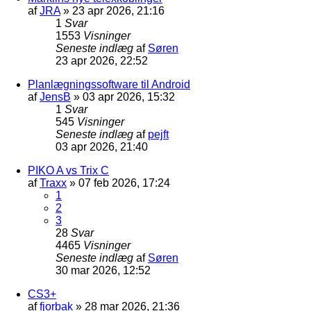
af
JRA
»
23 apr 2026, 21:16
1
Svar
1553
Visninger
Seneste indlæg
af
Søren
23 apr 2026, 22:52
Planlægningssoftware til Android
af
JensB
»
03 apr 2026, 15:32
1
Svar
545
Visninger
Seneste indlæg
af
pejft
03 apr 2026, 21:40
PIKO A vs Trix C
af
Traxx
»
07 feb 2026, 17:24
1
2
3
28
Svar
4465
Visninger
Seneste indlæg
af
Søren
30 mar 2026, 12:52
CS3+
af
fjorbak
»
28 mar 2026, 21:36