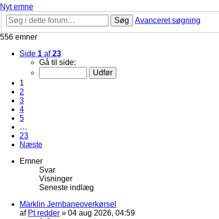
Nyt emne
Søg
Avanceret søgning
556 emner
Side
1
af
23
Gå til side:
1
2
3
4
5
…
23
Næste
Emner
Svar
Visninger
Seneste indlæg
Märklin Jernbaneoverkørsel
af
Pt redder
»
04 aug 2026, 04:59