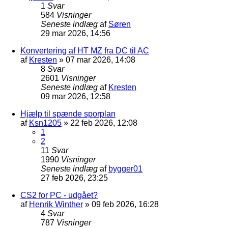
1
Svar
584
Visninger
Seneste indlæg
af
Søren
29 mar 2026, 14:56
Konvertering af HT MZ fra DC til AC
af
Kresten
»
07 mar 2026, 14:08
8
Svar
2601
Visninger
Seneste indlæg
af
Kresten
09 mar 2026, 12:58
Hjælp til spænde sporplan
af
Ksn1205
»
22 feb 2026, 12:08
1
2
11
Svar
1990
Visninger
Seneste indlæg
af
bygger01
27 feb 2026, 23:25
CS2 for PC - udgået?
af
Henrik Winther
»
09 feb 2026, 16:28
4
Svar
787
Visninger