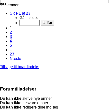
556 emner
Side
1
af
23
Gå til side:
1
2
3
4
5
…
23
Næste
Tilbage til boardindeks
Forumtilladelser
Du
kan ikke
skrive nye emner
Du
kan ikke
besvare emner
Du
kan ikke
redigere dine indlæg