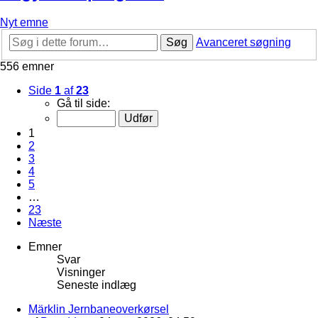
Nyt emne
Søg
Avanceret søgning
556 emner
Side
1
af
23
Gå til side:
1
2
3
4
5
…
23
Næste
Emner
Svar
Visninger
Seneste indlæg
Märklin Jernbaneoverkørsel