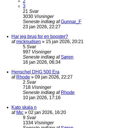
2
3
21
Svar
3030
Visninger
Seneste indlæg
af
Gunnar_F
23 jan 2026, 22:27
Har jeg brug for en booster?
af
micknudsen
»
15 jan 2026, 20:21
5
Svar
997
Visninger
Seneste indlæg
af
Søren
16 jan 2026, 06:34
Henschel DHG 500 Era
af
Rhode
»
09 jan 2026, 22:27
2
Svar
718
Visninger
Seneste indlæg
af
Rhode
10 jan 2026, 17:16
Kato skala n
af
Mic
»
02 jan 2026, 16:20
9
Svar
1334
Visninger
Seneste indlæg
af
Søren