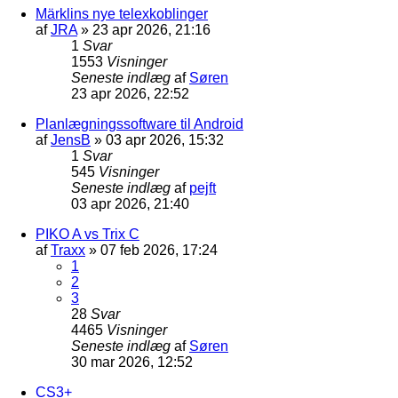
Märklins nye telexkoblinger
af
JRA
»
23 apr 2026, 21:16
1
Svar
1553
Visninger
Seneste indlæg
af
Søren
23 apr 2026, 22:52
Planlægningssoftware til Android
af
JensB
»
03 apr 2026, 15:32
1
Svar
545
Visninger
Seneste indlæg
af
pejft
03 apr 2026, 21:40
PIKO A vs Trix C
af
Traxx
»
07 feb 2026, 17:24
1
2
3
28
Svar
4465
Visninger
Seneste indlæg
af
Søren
30 mar 2026, 12:52
CS3+