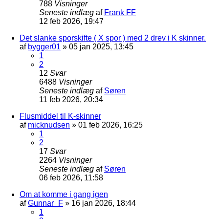
788
Visninger
Seneste indlæg
af
Frank FF
12 feb 2026, 19:47
Det slanke sporskifte ( X spor ) med 2 drev i K skinner.
af
bygger01
»
05 jan 2025, 13:45
1
2
12
Svar
6488
Visninger
Seneste indlæg
af
Søren
11 feb 2026, 20:34
Flusmiddel til K-skinner
af
micknudsen
»
01 feb 2026, 16:25
1
2
17
Svar
2264
Visninger
Seneste indlæg
af
Søren
06 feb 2026, 11:58
Om at komme i gang igen
af
Gunnar_F
»
16 jan 2026, 18:44
1