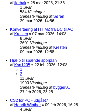
af
fjorbak
»
28 mar 2026, 21:36
1
Svar
584
Visninger
Seneste indlæg
af
Søren
29 mar 2026, 14:56
Konvertering af HT MZ fra DC til AC
af
Kresten
»
07 mar 2026, 14:08
8
Svar
2601
Visninger
Seneste indlæg
af
Kresten
09 mar 2026, 12:58
Hjælp til spænde sporplan
af
Ksn1205
»
22 feb 2026, 12:08
1
2
11
Svar
1990
Visninger
Seneste indlæg
af
bygger01
27 feb 2026, 23:25
CS2 for PC - udgået?
af
Henrik Winther
»
09 feb 2026, 16:28
4
Svar