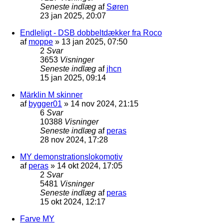
Seneste indlæg
af
Søren
23 jan 2025, 20:07
Endleligt - DSB dobbeltdækker fra Roco
af
moppe
»
13 jan 2025, 07:50
2
Svar
3653
Visninger
Seneste indlæg
af
jhcn
15 jan 2025, 09:14
Märklin M skinner
af
bygger01
»
14 nov 2024, 21:15
6
Svar
10388
Visninger
Seneste indlæg
af
peras
28 nov 2024, 17:28
MY demonstrationslokomotiv
af
peras
»
14 okt 2024, 17:05
2
Svar
5481
Visninger
Seneste indlæg
af
peras
15 okt 2024, 12:17
Farve MY