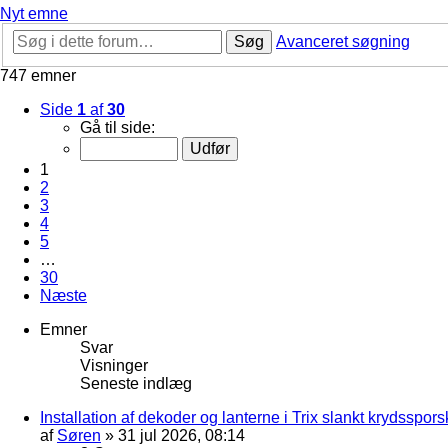
Nyt emne
Søg
Avanceret søgning
747 emner
Side
1
af
30
Gå til side:
1
2
3
4
5
…
30
Næste
Emner
Svar
Visninger
Seneste indlæg
Installation af dekoder og lanterne i Trix slankt krydssporsk
af
Søren
»
31 jul 2026, 08:14