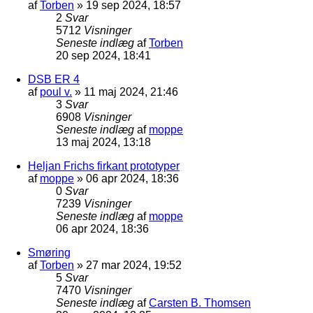
af
Torben
»
19 sep 2024, 18:57
2
Svar
5712
Visninger
Seneste indlæg
af
Torben
20 sep 2024, 18:41
DSB ER 4
af
poul v.
»
11 maj 2024, 21:46
3
Svar
6908
Visninger
Seneste indlæg
af
moppe
13 maj 2024, 13:18
Heljan Frichs firkant prototyper
af
moppe
»
06 apr 2024, 18:36
0
Svar
7239
Visninger
Seneste indlæg
af
moppe
06 apr 2024, 18:36
Smøring
af
Torben
»
27 mar 2024, 19:52
5
Svar
7470
Visninger
Seneste indlæg
af
Carsten B. Thomsen