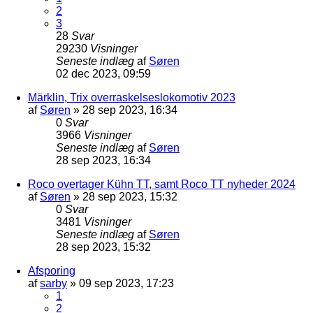
2
3
28
Svar
29230
Visninger
Seneste indlæg
af
Søren
02 dec 2023, 09:59
Märklin, Trix overraskelseslokomotiv 2023
af
Søren
»
28 sep 2023, 16:34
0
Svar
3966
Visninger
Seneste indlæg
af
Søren
28 sep 2023, 16:34
Roco overtager Kühn TT, samt Roco TT nyheder 2024
af
Søren
»
28 sep 2023, 15:32
0
Svar
3481
Visninger
Seneste indlæg
af
Søren
28 sep 2023, 15:32
Afsporing
af
sarby
»
09 sep 2023, 17:23
1
2