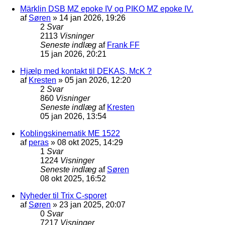
Märklin DSB MZ epoke IV og PIKO MZ epoke IV.
af
Søren
»
14 jan 2026, 19:26
2
Svar
2113
Visninger
Seneste indlæg
af
Frank FF
15 jan 2026, 20:21
Hjælp med kontakt til DEKAS, McK ?
af
Kresten
»
05 jan 2026, 12:20
2
Svar
860
Visninger
Seneste indlæg
af
Kresten
05 jan 2026, 13:54
Koblingskinematik ME 1522
af
peras
»
08 okt 2025, 14:29
1
Svar
1224
Visninger
Seneste indlæg
af
Søren
08 okt 2025, 16:52
Nyheder til Trix C-sporet
af
Søren
»
23 jan 2025, 20:07
0
Svar
7217
Visninger