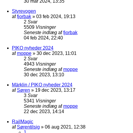
30 mar 2024, 13:35
Styrevogen
af
fjorbak
»
03 feb 2024, 19:13
2
Svar
5509
Visninger
Seneste indlæg
af
fjorbak
04 feb 2024, 22:40
PIKO nyheder 2024
af
moppe
»
30 dec 2023, 11:01
2
Svar
4943
Visninger
Seneste indlæg
af
moppe
30 dec 2023, 13:10
Märklin / PIKO nyheder 2024
af
Søren
»
19 dec 2023, 13:17
3
Svar
5341
Visninger
Seneste indlæg
af
moppe
22 dec 2023, 14:14
RailMagic
af
Sørentilsig
»
06 aug 2021, 12:38
1