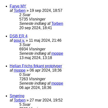
Farve MY
af
Torben
»
19 sep 2024, 18:57
2
Svar
5735
Visninger
Seneste indlæg
af
Torben
20 sep 2024, 18:41
DSB ER 4
af
poul v.
»
11 maj 2024, 21:46
3
Svar
6934
Visninger
Seneste indlæg
af
moppe
13 maj 2024, 13:18
Heljan Frichs firkant prototyper
af
moppe
»
06 apr 2024, 18:36
0
Svar
7263
Visninger
Seneste indlæg
af
moppe
06 apr 2024, 18:36
Smøring
af
Torben
»
27 mar 2024, 19:52
5
Svar