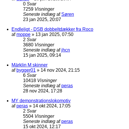
0
Svar
7259
Visninger
Seneste indlæg
af
Søren
23 jan 2025, 20:07
Endleligt - DSB dobbeltdækker fra Roco
af
moppe
»
13 jan 2025, 07:50
2
Svar
3680
Visninger
Seneste indlæg
af
jhcn
15 jan 2025, 09:14
Märklin M skinner
af
bygger01
»
14 nov 2024, 21:15
6
Svar
10418
Visninger
Seneste indlæg
af
peras
28 nov 2024, 17:28
MY demonstrationslokomotiv
af
peras
»
14 okt 2024, 17:05
2
Svar
5504
Visninger
Seneste indlæg
af
peras
15 okt 2024, 12:17