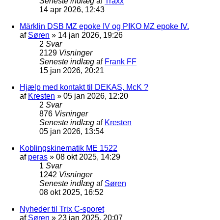
Seneste indlæg
af
Traxx
14 apr 2026, 12:43
Märklin DSB MZ epoke IV og PIKO MZ epoke IV.
af
Søren
»
14 jan 2026, 19:26
2
Svar
2129
Visninger
Seneste indlæg
af
Frank FF
15 jan 2026, 20:21
Hjælp med kontakt til DEKAS, McK ?
af
Kresten
»
05 jan 2026, 12:20
2
Svar
876
Visninger
Seneste indlæg
af
Kresten
05 jan 2026, 13:54
Koblingskinematik ME 1522
af
peras
»
08 okt 2025, 14:29
1
Svar
1242
Visninger
Seneste indlæg
af
Søren
08 okt 2025, 16:52
Nyheder til Trix C-sporet
af
Søren
»
23 jan 2025, 20:07