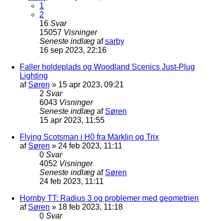
1
2
16
Svar
15057
Visninger
Seneste indlæg
af
sarby
16 sep 2023, 22:16
Faller holdeplads og Woodland Scenics Just-Plug
Lighting
af
Søren
»
15 apr 2023, 09:21
2
Svar
6043
Visninger
Seneste indlæg
af
Søren
15 apr 2023, 11:55
Flying Scotsman i H0 fra Märklin og Trix
af
Søren
»
24 feb 2023, 11:11
0
Svar
4052
Visninger
Seneste indlæg
af
Søren
24 feb 2023, 11:11
Hornby TT: Radius 3 og problemer med geometrien
af
Søren
»
18 feb 2023, 11:18
0
Svar