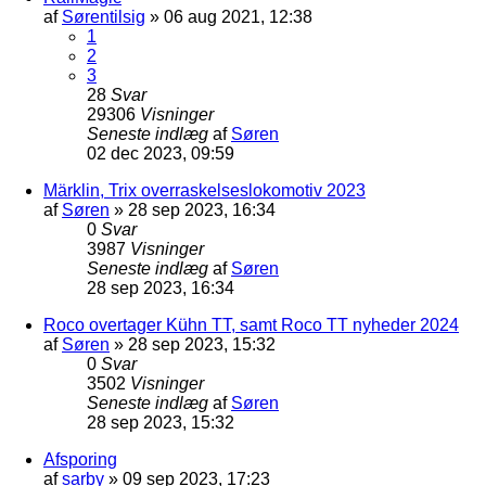
af
Sørentilsig
»
06 aug 2021, 12:38
1
2
3
28
Svar
29306
Visninger
Seneste indlæg
af
Søren
02 dec 2023, 09:59
Märklin, Trix overraskelseslokomotiv 2023
af
Søren
»
28 sep 2023, 16:34
0
Svar
3987
Visninger
Seneste indlæg
af
Søren
28 sep 2023, 16:34
Roco overtager Kühn TT, samt Roco TT nyheder 2024
af
Søren
»
28 sep 2023, 15:32
0
Svar
3502
Visninger
Seneste indlæg
af
Søren
28 sep 2023, 15:32
Afsporing
af
sarby
»
09 sep 2023, 17:23