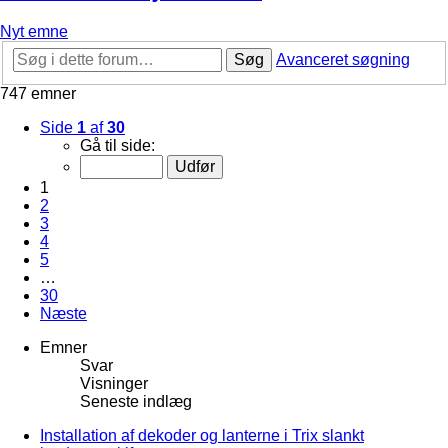
Nyt emne
Søg
Avanceret søgning
747 emner
Side
1
af
30
Gå til side:
1
2
3
4
5
…
30
Næste
Emner
Svar
Visninger
Seneste indlæg
Installation af dekoder og lanterne i Trix slankt