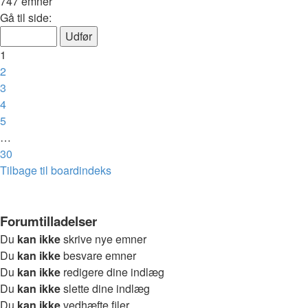
747 emner
Side
Gå til side:
1
af
1
30
2
3
4
5
…
30
Næste
Tilbage til boardindeks
Forumtilladelser
Du
kan ikke
skrive nye emner
Du
kan ikke
besvare emner
Du
kan ikke
redigere dine indlæg
Du
kan ikke
slette dine indlæg
Du
kan ikke
vedhæfte filer