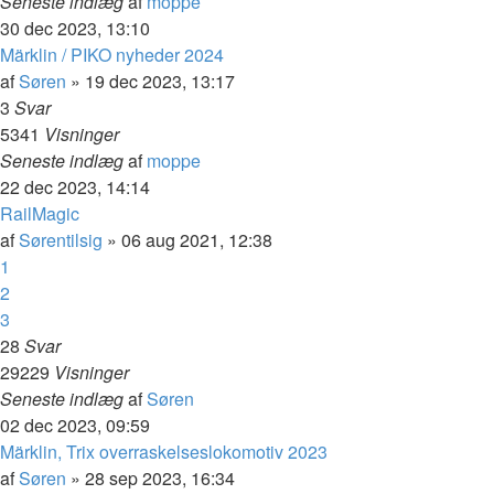
Seneste indlæg
af
moppe
30 dec 2023, 13:10
Märklin / PIKO nyheder 2024
af
Søren
»
19 dec 2023, 13:17
3
Svar
5341
Visninger
Seneste indlæg
af
moppe
22 dec 2023, 14:14
RailMagic
af
Sørentilsig
»
06 aug 2021, 12:38
1
2
3
28
Svar
29229
Visninger
Seneste indlæg
af
Søren
02 dec 2023, 09:59
Märklin, Trix overraskelseslokomotiv 2023
af
Søren
»
28 sep 2023, 16:34