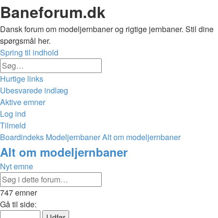
Baneforum.dk
Dansk forum om modeljernbaner og rigtige jernbaner. Stil dine
spørgsmål her.
Spring til indhold
Avanceret
Søg
søgning
Hurtige links
Ubesvarede indlæg
Aktive emner
Log ind
Tilmeld
Boardindeks
Modeljernbaner
Alt om modeljernbaner
Søg
Alt om modeljernbaner
Nyt emne
Avanceret
Søg
søgning
747 emner
Side
Gå til side:
1