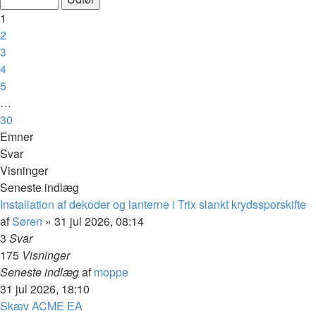
af
1
30
2
3
4
5
…
30
Næste
Emner
Svar
Visninger
Seneste indlæg
Installation af dekoder og lanterne i Trix slankt krydssporskifte
af
Søren
»
31 jul 2026, 08:14
3
Svar
175
Visninger
Seneste indlæg
af
moppe
31 jul 2026, 18:10
Skæv ACME EA